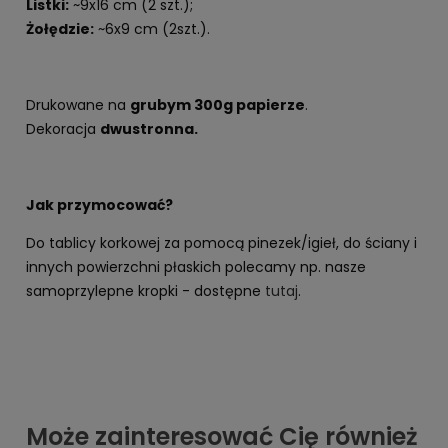
Listki:
~9x16 cm (2 szt.);
Żołędzie:
~6x9 cm (2szt.).
Drukowane na
grubym 300g papierze
.
Dekoracja
dwustronna.
Jak przymocować?
Do tablicy korkowej za pomocą pinezek/igieł, do ściany i
innych powierzchni płaskich polecamy np. nasze
samoprzylepne kropki - dostępne
tutaj
.
Może zainteresować Cię również