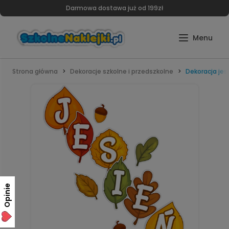
Darmowa dostawa już od 199zł
Strona główna
Dekoracje szkolne i przedszkolne
Dekoracja jes
Opinie