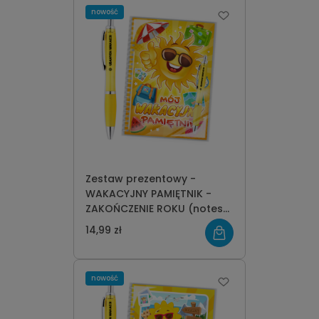
nowość
Zestaw prezentowy -
WAKACYJNY PAMIĘTNIK -
ZAKOŃCZENIE ROKU (notes
A5 + długopis) - wzór 1
14,99 zł
nowość