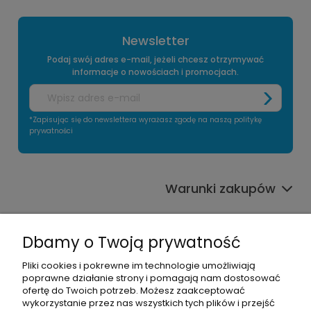
Newsletter
Podaj swój adres e-mail, jeżeli chcesz otrzymywać
informacje o nowościach i promocjach.
*Zapisując się do newslettera wyrażasz zgodę na naszą politykę
prywatności
Warunki zakupów
Informacje o sklepie
Dbamy o Twoją prywatność
Moje konto
Pliki cookies i pokrewne im technologie umożliwiają
poprawne działanie strony i pomagają nam dostosować
Pomoc
ofertę do Twoich potrzeb. Możesz zaakceptować
wykorzystanie przez nas wszystkich tych plików i przejść