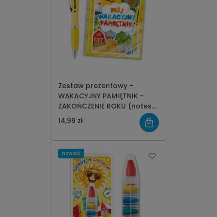
Zestaw prezentowy -
WAKACYJNY PAMIĘTNIK -
ZAKOŃCZENIE ROKU (notes
A5 + długopis) - wzór 2
14,99 zł
nowość