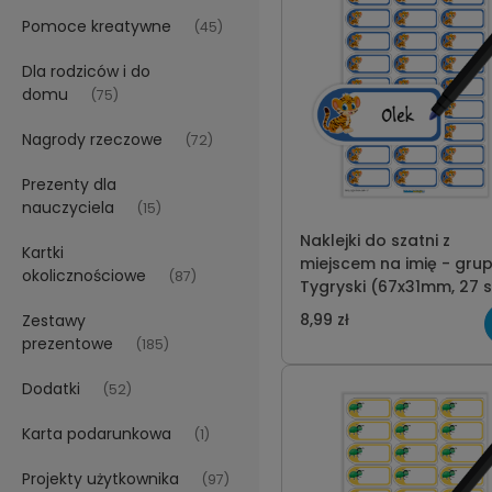
Pomoce kreatywne
(45)
Dla rodziców i do
domu
(75)
Nagrody rzeczowe
(72)
Prezenty dla
nauczyciela
(15)
Naklejki do szatni z
Kartki
miejscem na imię - gru
okolicznościowe
(87)
Tygryski (67x31mm, 27 s
8,99 zł
Zestawy
prezentowe
(185)
Dodatki
(52)
Karta podarunkowa
(1)
Projekty użytkownika
(97)