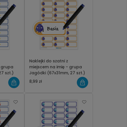
Naklejki do szatni z
- grupa
miejscem na imię - grupa
7 szt.)
Jagódki (67x31mm, 27 szt.)
8,99 zł