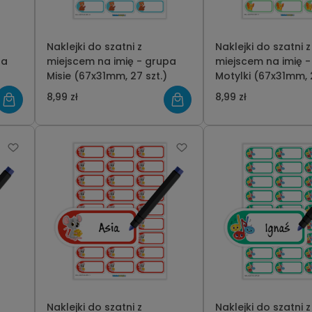
Naklejki do szatni z
Naklejki do szatni z
pa
miejscem na imię - grupa
miejscem na imię 
Misie (67x31mm, 27 szt.)
Motylki (67x31mm, 2
8,99 zł
8,99 zł
Naklejki do szatni z
Naklejki do szatni z