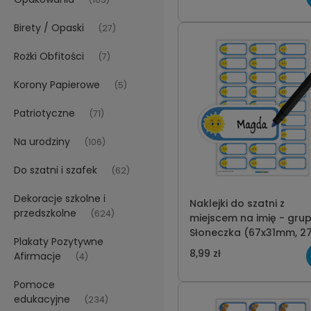
Birety / Opaski
(27)
Rożki Obfitości
(7)
Korony Papierowe
(5)
Patriotyczne
(71)
Na urodziny
(106)
Do szatni i szafek
(62)
Dekoracje szkolne i
Naklejki do szatni z
przedszkolne
(624)
miejscem na imię - gru
Słoneczka (67x31mm, 2
Plakaty Pozytywne
szt.)
8,99 zł
Afirmacje
(4)
Pomoce
edukacyjne
(234)