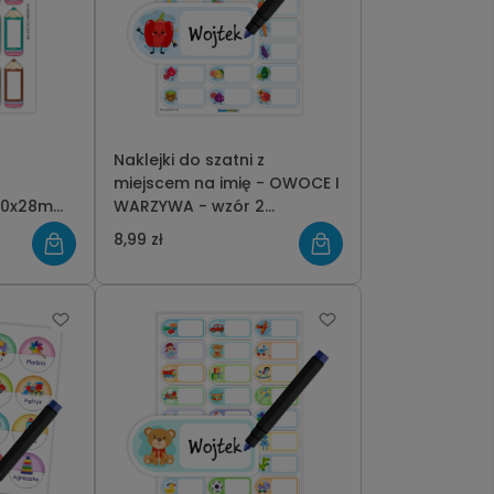
Naklejki do szatni z
miejscem na imię - OWOCE I
70x28mm,
WARZYWA - wzór 2
(67x31mm, 27 szt.)
8,99 zł