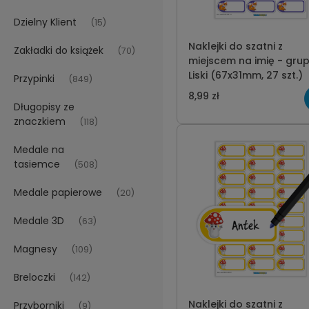
Dzielny Klient
(15)
Naklejki do szatni z
Zakładki do książek
(70)
miejscem na imię - gru
Liski (67x31mm, 27 szt.)
Przypinki
(849)
8,99 zł
Długopisy ze
znaczkiem
(118)
Medale na
tasiemce
(508)
Medale papierowe
(20)
Medale 3D
(63)
Magnesy
(109)
Breloczki
(142)
Naklejki do szatni z
Przyborniki
(9)