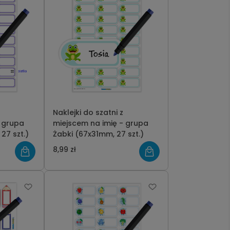
Naklejki do szatni z
- grupa
miejscem na imię - grupa
27 szt.)
Żabki (67x31mm, 27 szt.)
8,99 zł