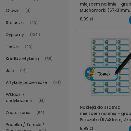
miejscem na imię - gru
Muchomorki (67x31mm,
Ołówki
(4)
szt.)
8,99 zł
Stojaczki
(43)
Dyplomy
(1041)
Teczki
(20)
Kredki z etykietą
(85)
Jojo
(41)
Artykuły papiernicze
(44)
Wkładki z
dedykacjami
(14)
Naklejki do szatni z
Zaproszenia
(58)
miejscem na imię - gru
Pszczółki (67x31mm, 27
Pudełka / Torebki /
8,99 zł
Opakowania
(103)