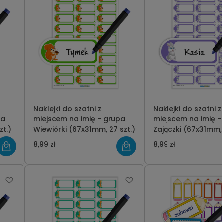
Naklejki do szatni z
Naklejki do szatni z
pa
miejscem na imię - grupa
miejscem na imię 
zt.)
Wiewiórki (67x31mm, 27 szt.)
Zajączki (67x31mm, 
8,99 zł
8,99 zł