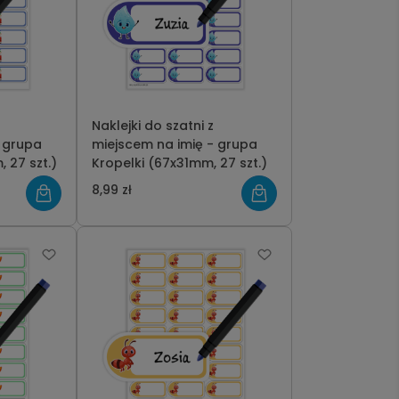
Naklejki do szatni z
- grupa
miejscem na imię - grupa
 27 szt.)
Kropelki (67x31mm, 27 szt.)
8,99 zł