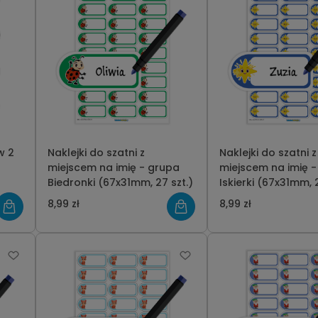
w 2
Naklejki do szatni z
Naklejki do szatni z
miejscem na imię - grupa
miejscem na imię 
Biedronki (67x31mm, 27 szt.)
Iskierki (67x31mm, 2
8,99 zł
8,99 zł