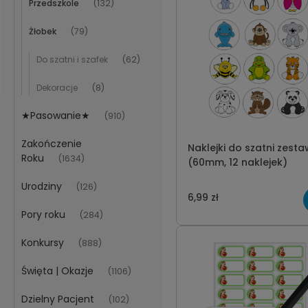
Przedszkole
(132)
Żłobek
(79)
Do szatni i szafek
(62)
Dekoracje
(8)
★Pasowanie★
(910)
Zakończenie
Naklejki do szatni zesta
Roku
(1634)
(60mm, 12 naklejek)
Urodziny
(126)
6,99 zł
Pory roku
(284)
Konkursy
(888)
Święta | Okazje
(1106)
Dzielny Pacjent
(102)