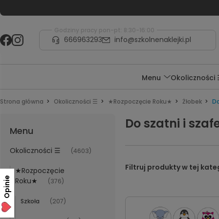
Godziny pracy pon-pt: 8:30-16:00
666963293
info@szkolnenaklejki.pl
Menu
Okoliczności
Strona główna
Okoliczności ☰
★Rozpoczęcie Roku★
Żłobek
Do
Do szatni i szaf
Menu
Okoliczności ☰
(4603)
★Rozpoczęcie
Opinie
Roku★
(376)
Szkoła
(207)