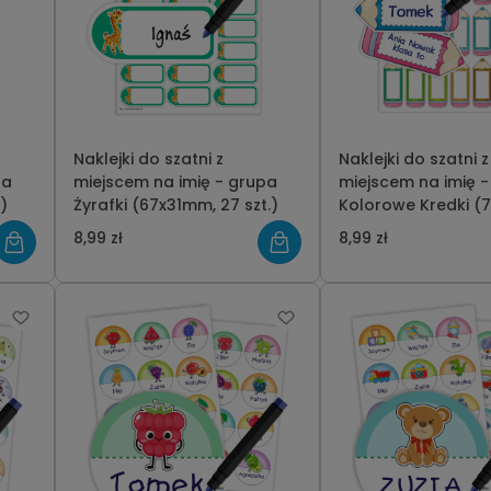
Naklejki do szatni z
Naklejki do szatni z
pa
miejscem na imię - grupa
miejscem na imię -
)
Żyrafki (67x31mm, 27 szt.)
Kolorowe Kredki (
24 szt.)
8,99 zł
8,99 zł