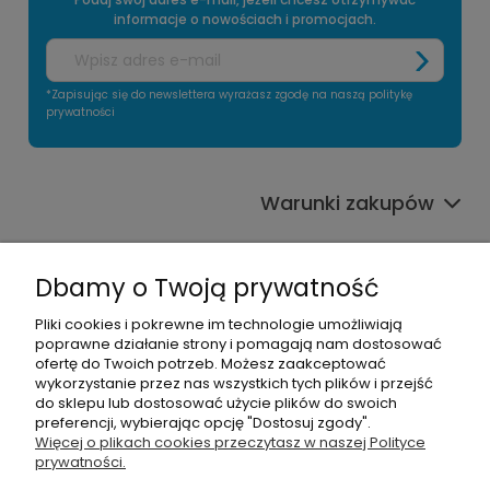
informacje o nowościach i promocjach.
*Zapisując się do newslettera wyrażasz zgodę na naszą politykę
prywatności
Warunki zakupów
Informacje o sklepie
Dbamy o Twoją prywatność
Moje konto
Pliki cookies i pokrewne im technologie umożliwiają
poprawne działanie strony i pomagają nam dostosować
Pomoc
ofertę do Twoich potrzeb. Możesz zaakceptować
wykorzystanie przez nas wszystkich tych plików i przejść
do sklepu lub dostosować użycie plików do swoich
preferencji, wybierając opcję "Dostosuj zgody".
Więcej o plikach cookies przeczytasz w naszej Polityce
prywatności.