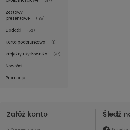
okolicznościowe
(87)
Zestawy
prezentowe
(185)
Dodatki
(52)
Karta podarunkowa
(1)
Projekty użytkownika
(97)
Nowości
Promocje
Załóż konto
Śledź n
Faceboo
Zarejestruj się