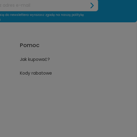
się do newslettera wyrażasz zgodę na naszą politykę
i
Pomoc
Jak kupować?
Kody rabatowe