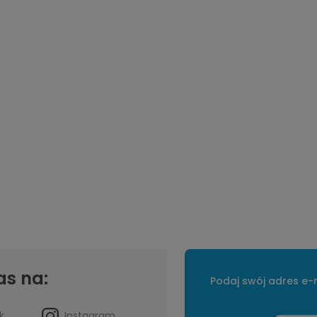
as na:
Podaj swój adres e-m
k
Instagram