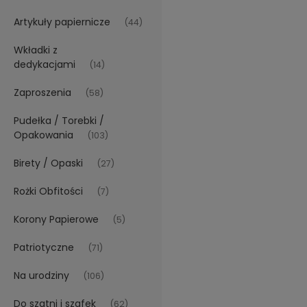
Artykuły papiernicze
(44)
Wkładki z
dedykacjami
(14)
Zaproszenia
(58)
Pudełka / Torebki /
Opakowania
(103)
Birety / Opaski
(27)
Rożki Obfitości
(7)
Korony Papierowe
(5)
Patriotyczne
(71)
Na urodziny
(106)
Do szatni i szafek
(62)