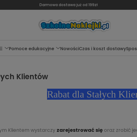
Darmowa dostawa już od 199zł
 ☰
Pomoce edukacyjne
Nowości
Czas i koszt dostawy
Spos
łych Klientów
Rabat dla Stałych Kli
łym Klientem wystarczy
zarejestrować się
oraz zrobić j