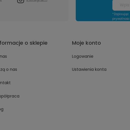
*Zapisując 
prywatnośc
nformacje o sklepie
Moje konto
nas
Logowanie
szą o nas
Ustawienia konta
ntakt
półpraca
og