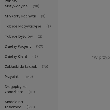
Pakiety
Motywacyjne
(28)
MiniKarty Pochwał
(9)
Tablice Motywacyjne
(8)
Tablice Dyżurów
(2)
Dzielny Pacjent
(107)
Dzielny Klient
(15)
*W przypa
Zakładki do książek
(70)
Przypinki
(849)
Długopisy ze
znaczkiem
(118)
Medale na
tasiemce
(508)