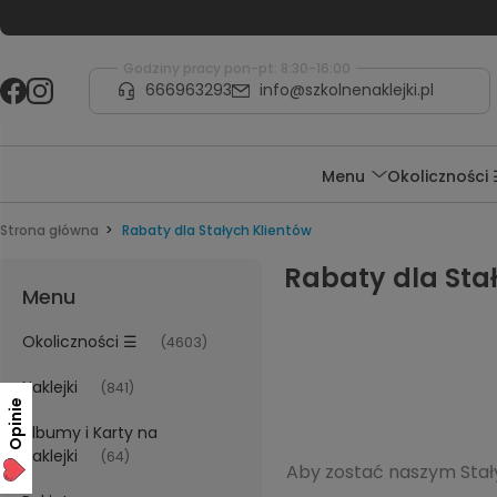
Godziny pracy pon-pt: 8:30-16:00
666963293
info@szkolnenaklejki.pl
Menu
Okoliczności
Strona główna
Rabaty dla Stałych Klientów
Rabaty dla Sta
Menu
Okoliczności ☰
(4603)
Naklejki
(841)
Opinie
Albumy i Karty na
naklejki
(64)
Aby zostać naszym Sta