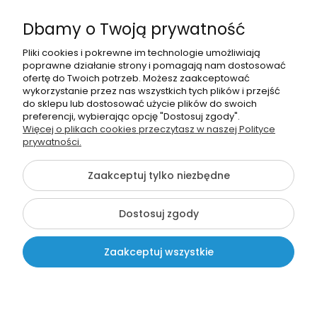
Informacje o sklepie
Dbamy o Twoją prywatność
Moje konto
Pliki cookies i pokrewne im technologie umożliwiają
poprawne działanie strony i pomagają nam dostosować
Pomoc
ofertę do Twoich potrzeb. Możesz zaakceptować
wykorzystanie przez nas wszystkich tych plików i przejść
do sklepu lub dostosować użycie plików do swoich
preferencji, wybierając opcję "Dostosuj zgody".
Więcej o plikach cookies przeczytasz w naszej Polityce
prywatności.
666963293
Zaakceptuj tylko niezbędne
info@szkolnenaklejki.pl
Dostosuj zgody
©2026 Wszelkie Prawa Zastrzeżone | SzkolneNaklejki.pl
Zaakceptuj wszystkie
Pokaż pełną wersję strony