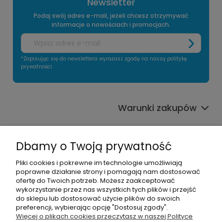
Newsletter
Podaj swój adres e-mail, jeżeli chcesz otrzymywać
informacje o nowościach i promocjach.
*Zapisując się do newslettera wyrażasz zgodę na naszą politykę
prywatności
Warunki zakupów
Informacje o sklepie
Dbamy o Twoją prywatność
Moje konto
Pliki cookies i pokrewne im technologie umożliwiają
poprawne działanie strony i pomagają nam dostosować
Pomoc
ofertę do Twoich potrzeb. Możesz zaakceptować
wykorzystanie przez nas wszystkich tych plików i przejść
do sklepu lub dostosować użycie plików do swoich
preferencji, wybierając opcję "Dostosuj zgody".
Więcej o plikach cookies przeczytasz w naszej Polityce