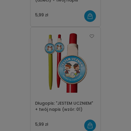
(dzieci) + twój napis
5,99 zł
Długopis: "JESTEM UCZNIEM"
+ twój napis (wzór: 01)
5,99 zł