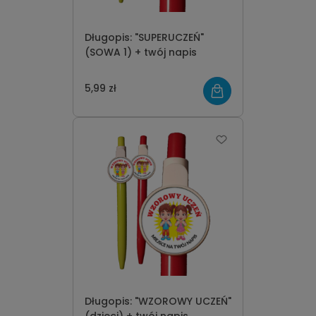
Długopis: "SUPERUCZEŃ"
(SOWA 1) + twój napis
5,99 zł
Długopis: "WZOROWY UCZEŃ"