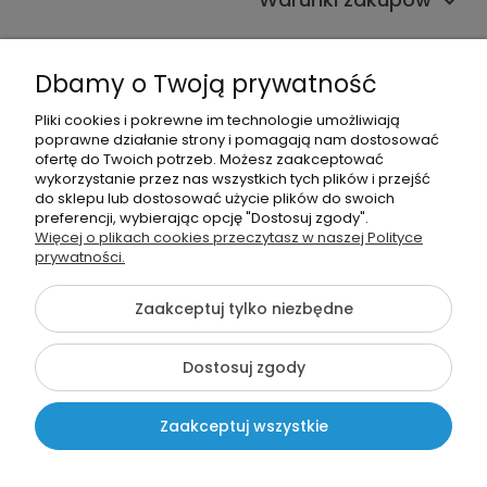
Informacje o sklepie
Dbamy o Twoją prywatność
Moje konto
Pliki cookies i pokrewne im technologie umożliwiają
poprawne działanie strony i pomagają nam dostosować
Pomoc
ofertę do Twoich potrzeb. Możesz zaakceptować
wykorzystanie przez nas wszystkich tych plików i przejść
do sklepu lub dostosować użycie plików do swoich
preferencji, wybierając opcję "Dostosuj zgody".
Więcej o plikach cookies przeczytasz w naszej Polityce
prywatności.
666963293
Zaakceptuj tylko niezbędne
info@szkolnenaklejki.pl
Dostosuj zgody
©2026 Wszelkie Prawa Zastrzeżone | SzkolneNaklejki.pl
Zaakceptuj wszystkie