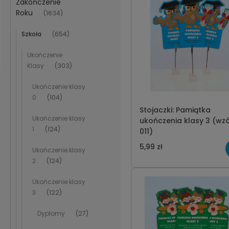
Zakończenie
Roku
(1634)
Szkoła
(654)
Ukończenie
Klasy
(303)
Ukończenie klasy
0
(104)
Stojaczki: Pamiątka
Ukończenie klasy
ukończenia klasy 3 (wz
1
(124)
011)
5,99 zł
Ukończenie klasy
2
(124)
Ukończenie klasy
3
(122)
Dyplomy
(27)