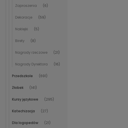
Zaproszenia
(6)
Dekoracje
(59)
Naklejki
(5)
Birety
(8)
Nagrody rzeczowe
(21)
Nagrody Dyrektora
(16)
Przedszkole
(691)
Żłobek
(141)
Kursy językowe
(295)
Katechizacja
(27)
Dla logopedów
(21)