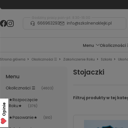
Godziny pracy pon-pt: 8:30-16:00
666963293
info@szkolnenaklejki.pl
Menu
Okoliczności
Strona główna
Okoliczności ☰
Zakończenie Roku
Szkoła
Ukońc
Stojaczki
Menu
Okoliczności ☰
(4603)
★Rozpoczęcie
Opinie
Roku★
(376)
★Pasowanie★
(910)