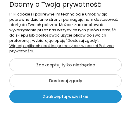
Dbamy o Twoją prywatność
Pliki cookies i pokrewne im technologie umożliwiają
poprawne działanie strony i pomagają nam dostosować
ofertę do Twoich potrzeb. Możesz zaakceptować
wykorzystanie przez nas wszystkich tych plików i przejść
do sklepu lub dostosować użycie plików do swoich
Długopis: "Dzień Chłopaka-
preferencji, wybierając opcję "Dostosuj zgody".
Superchłopak" (wzór 3) +
Więcej o plikach cookies przeczytasz w naszej Polityce
twój napis
prywatności.
5,99 zł
Zaakceptuj tylko niezbędne
Dostosuj zgody
Zaakceptuj wszystkie
Kontakt
Szukaj
Moje konto
Koszyk