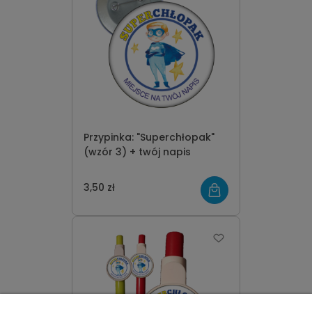
Przypinka: "Superchłopak"
(wzór 3) + twój napis
3,50 zł