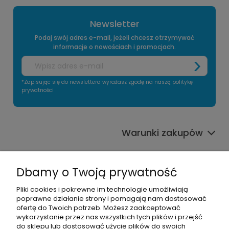
Newsletter
Podaj swój adres e-mail, jeżeli chcesz otrzymywać
informacje o nowościach i promocjach.
*Zapisując się do newslettera wyrażasz zgodę na naszą politykę
prywatności
Warunki zakupów
Informacje o sklepie
Dbamy o Twoją prywatność
Moje konto
Pliki cookies i pokrewne im technologie umożliwiają
poprawne działanie strony i pomagają nam dostosować
Pomoc
ofertę do Twoich potrzeb. Możesz zaakceptować
wykorzystanie przez nas wszystkich tych plików i przejść
do sklepu lub dostosować użycie plików do swoich