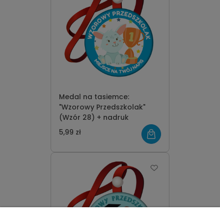
Medal na tasiemce:
"Wzorowy Przedszkolak"
(Wzór 28) + nadruk
5,99 zł