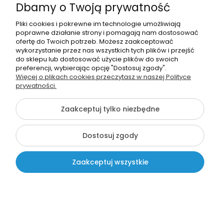
Dbamy o Twoją prywatność
Pliki cookies i pokrewne im technologie umożliwiają
poprawne działanie strony i pomagają nam dostosować
ofertę do Twoich potrzeb. Możesz zaakceptować
wykorzystanie przez nas wszystkich tych plików i przejść
do sklepu lub dostosować użycie plików do swoich
Medal na tasiemce:
preferencji, wybierając opcję "Dostosuj zgody".
"Wzorowy Przedszkolak"
Więcej o plikach cookies przeczytasz w naszej Polityce
(Wzór 29) + nadruk
prywatności.
5,99 zł
Zaakceptuj tylko niezbędne
Dostosuj zgody
Zaakceptuj wszystkie
Kontakt
Szukaj
Moje konto
Koszyk