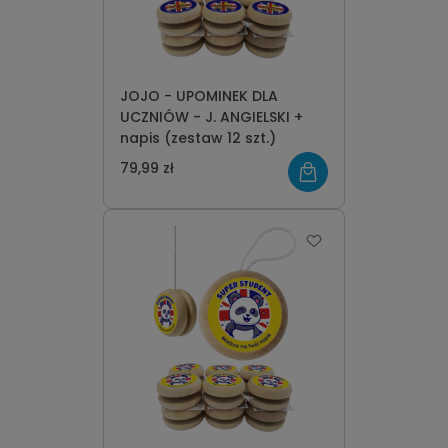
JOJO - UPOMINEK DLA
UCZNIÓW - J. ANGIELSKI +
napis (zestaw 12 szt.)
79,99 zł