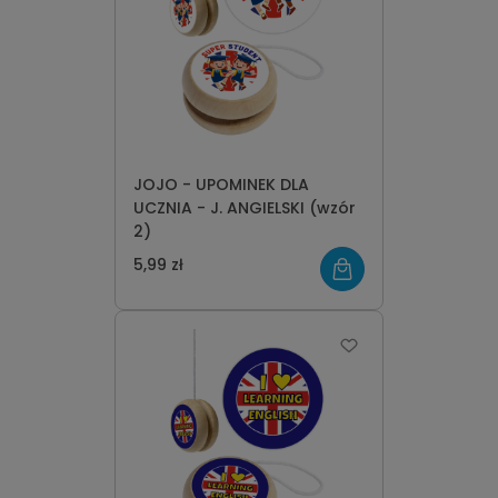
JOJO - UPOMINEK DLA
UCZNIA - J. ANGIELSKI (wzór
2)
5,99 zł