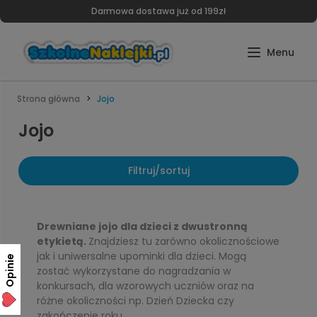
Darmowa dostawa już od 199zł
Strona główna
Jojo
Jojo
Filtruj/sortuj
Drewniane jojo dla dzieci z dwustronną
etykietą.
Znajdziesz tu zarówno okolicznościowe
jak i uniwersalne upominki dla dzieci. Mogą
Opinie
zostać wykorzystane do nagradzania w
konkursach, dla wzorowych uczniów oraz na
różne okoliczności np. Dzień Dziecka czy
zakończenie roku.