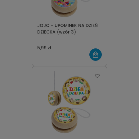
JOJO - UPOMINEK NA DZIEŃ
DZIECKA (wzór 3)
5,99 zł