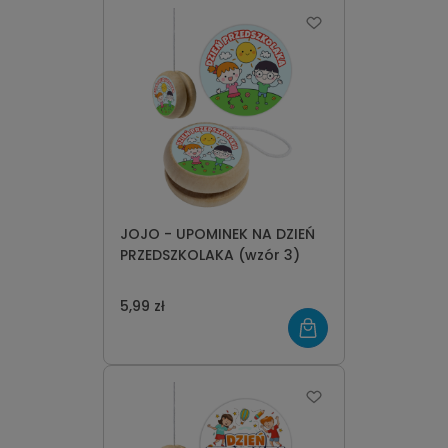
JOJO - UPOMINEK NA DZIEŃ
PRZEDSZKOLAKA (wzór 3)
5,99 zł