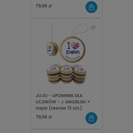
79,99 zł
JOJO - UPOMINEK DLA
UCZNIÓW - J. ANGIELSKI +
napis (zestaw 12 szt.)
79,99 zł