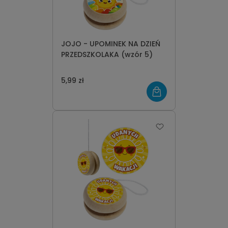
JOJO - UPOMINEK NA DZIEŃ
PRZEDSZKOLAKA (wzór 5)
5,99 zł