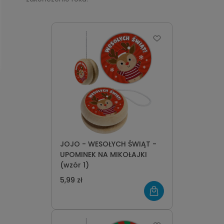
JOJO - WESOŁYCH ŚWIĄT -
UPOMINEK NA MIKOŁAJKI
(wzór 1)
5,99 zł