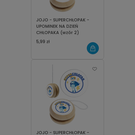
JOJO - SUPERCHŁOPAK -
UPOMINEK NA DZIEŃ
CHŁOPAKA (wzór 2)
5,99 zł
JOJO - SUPERCHŁOPAK -