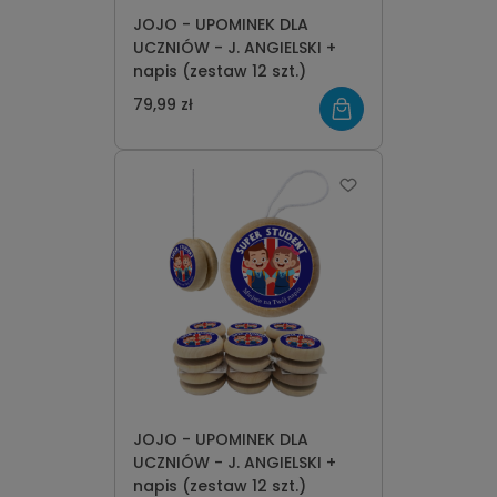
JOJO - UPOMINEK DLA
UCZNIÓW - J. ANGIELSKI +
napis (zestaw 12 szt.)
79,99 zł
JOJO - UPOMINEK DLA
UCZNIÓW - J. ANGIELSKI +
napis (zestaw 12 szt.)