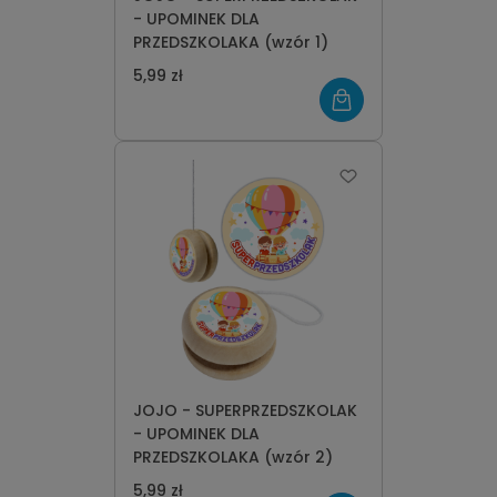
- UPOMINEK DLA
PRZEDSZKOLAKA (wzór 1)
5,99 zł
JOJO - SUPERPRZEDSZKOLAK
- UPOMINEK DLA
PRZEDSZKOLAKA (wzór 2)
5,99 zł