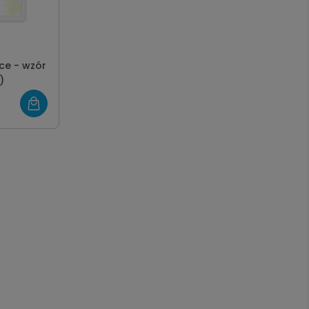
ce - wzór
)