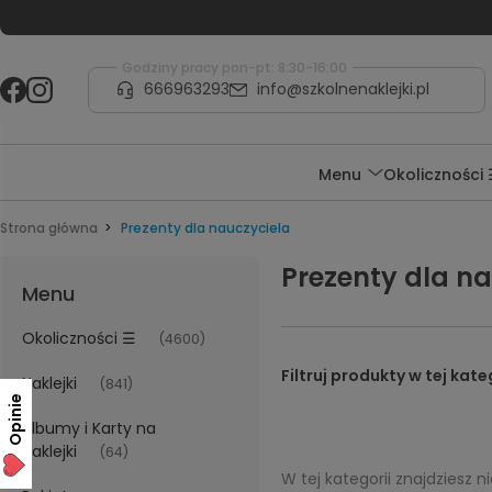
Godziny pracy pon-pt: 8:30-16:00
666963293
info@szkolnenaklejki.pl
Menu
Okoliczności
Strona główna
Prezenty dla nauczyciela
Prezenty dla n
Menu
Okoliczności ☰
(4600)
Naklejki
(841)
Opinie
Albumy i Karty na
naklejki
(64)
W tej kategorii znajdziesz 