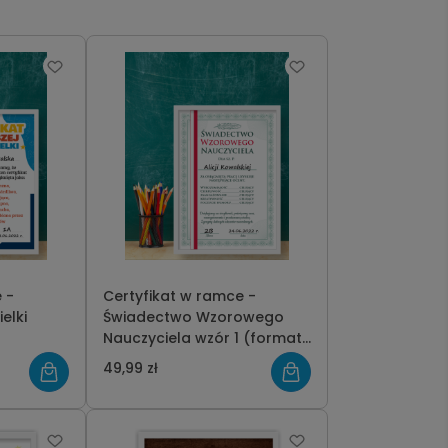
 -
Certyfikat w ramce -
elki
Świadectwo Wzorowego
Nauczyciela wzór 1 (format
21x30cm)
49,99 zł