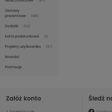
okolicznościowe
(87)
Zestawy
prezentowe
(185)
Dodatki
(52)
Karta podarunkowa
(1)
Projekty użytkownika
(97)
Nowości
Promocje
Załóż konto
Śledź n
Faceboo
Zarejestruj się