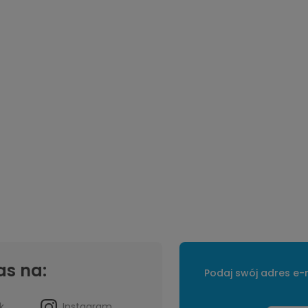
as na:
Podaj swój adres e-m
k
Instagram