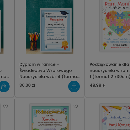
Dyplom w ramce -
Podziękowanie dla
o
Świadectwo Wzorowego
nauczyciela w ram
rmat
Nauczyciela wzór 4 (format
1 (format 21x30cm
21x30cm)
30,00 zł
49,99 zł