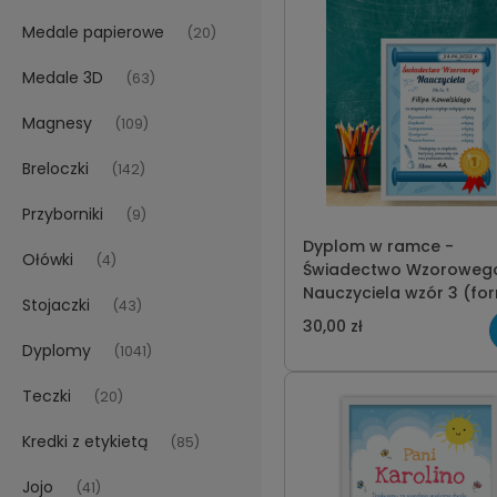
Medale papierowe
(20)
Medale 3D
(63)
Magnesy
(109)
Breloczki
(142)
Przyborniki
(9)
Dyplom w ramce -
Ołówki
(4)
Świadectwo Wzoroweg
Nauczyciela wzór 3 (fo
Stojaczki
(43)
21x30cm)
30,00 zł
Dyplomy
(1041)
Teczki
(20)
Kredki z etykietą
(85)
Jojo
(41)