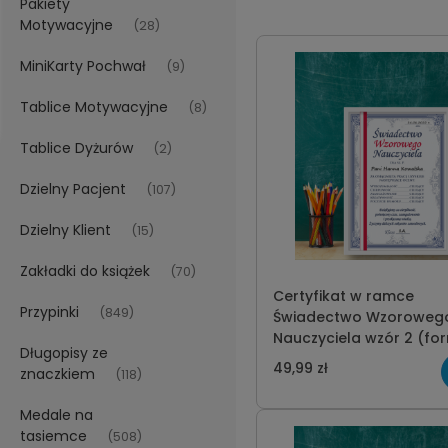
Pakiety
Motywacyjne
(28)
MiniKarty Pochwał
(9)
Tablice Motywacyjne
(8)
Tablice Dyżurów
(2)
Dzielny Pacjent
(107)
Dzielny Klient
(15)
Zakładki do książek
(70)
Certyfikat w ramce
Przypinki
(849)
Świadectwo Wzoroweg
Nauczyciela wzór 2 (fo
Długopisy ze
21x30cm)
49,99 zł
znaczkiem
(118)
Medale na
tasiemce
(508)