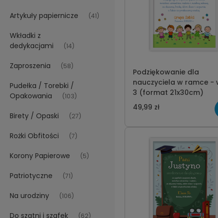
Artykuły papiernicze
(41)
Wkładki z
dedykacjami
(14)
Zaproszenia
(58)
Podziękowanie dla
nauczyciela w ramce - 
Pudełka / Torebki /
3 (format 21x30cm)
Opakowania
(103)
49,99 zł
Birety / Opaski
(27)
Rożki Obfitości
(7)
Korony Papierowe
(5)
Patriotyczne
(71)
Na urodziny
(106)
Do szatni i szafek
(62)