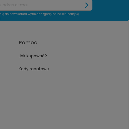
się do newslettera wyrażasz zgodę na naszą politykę
i
Pomoc
Jak kupować?
Kody rabatowe