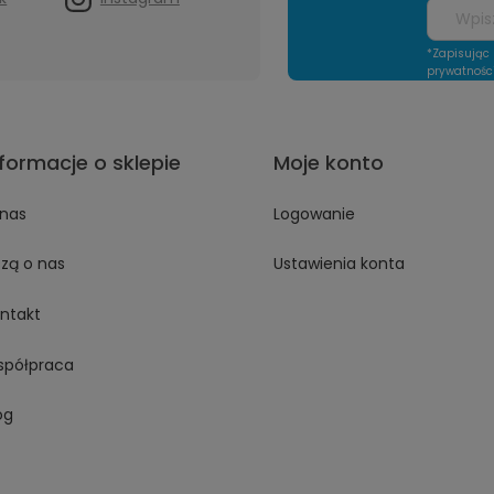
*Zapisując 
prywatnośc
nformacje o sklepie
Moje konto
nas
Logowanie
szą o nas
Ustawienia konta
ntakt
półpraca
og