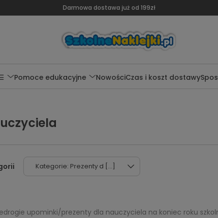
Darmowa dostawa już od 199zł
 ☰
Pomoce edukacyjne
Nowości
Czas i koszt dostawy
Spos
auczyciela
Kategorie: Prezenty d [...]
niedrogie upominki/prezenty dla nauczyciela na koniec roku szkol