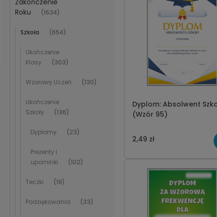
Zakończenie
Roku
(1634)
Szkoła
(654)
Ukończenie
Klasy
(303)
Wzorowy Uczeń
(130)
Ukończenie
Dyplom: Absolwent Szko
Szkoły
(136)
(Wzór 95)
Dyplomy
(23)
2,49 zł
Prezenty i
upominki
(102)
Teczki
(19)
Podziękowania
(33)