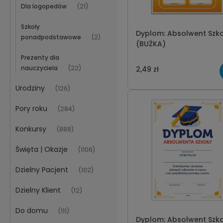
Dla logopedów
(21)
Szkoły
Dyplom: Absolwent Szko
ponadpodstawowe
(2)
(BUŹKA)
Prezenty dla
nauczyciela
(22)
2,49 zł
Urodziny
(126)
Pory roku
(284)
Konkursy
(888)
Święta | Okazje
(1106)
Dzielny Pacjent
(102)
Dzielny Klient
(12)
Do domu
(111)
Dyplom: Absolwent Szko