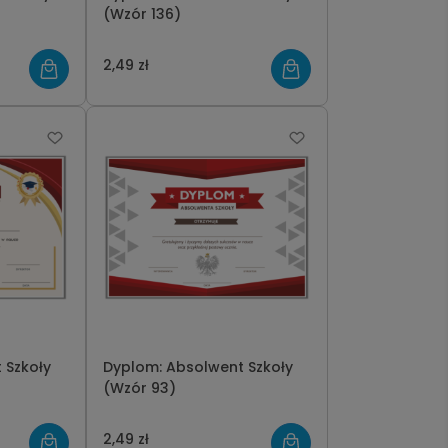
(Wzór 136)
2,49 zł
 Szkoły
Dyplom: Absolwent Szkoły
(Wzór 93)
2,49 zł