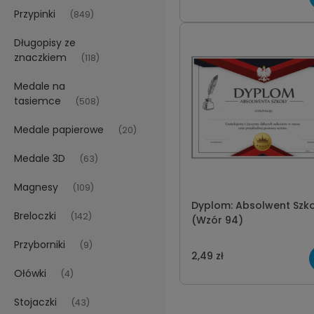
Przypinki
(849)
Długopisy ze
znaczkiem
(118)
Medale na
tasiemce
(508)
Medale papierowe
(20)
Medale 3D
(63)
Magnesy
(109)
Dyplom: Absolwent Szko
Breloczki
(142)
(Wzór 94)
Przyborniki
(9)
2,49 zł
Ołówki
(4)
Stojaczki
(43)