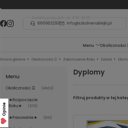
Godziny pracy pon-pt: 8:30-16:00
666963293
info@szkolnenaklejki.pl
Menu
Okoliczności
Strona główna
Okoliczności ☰
Zakończenie Roku
Szkoła
Ukońc
Dyplomy
Menu
Okoliczności ☰
(4603)
★Rozpoczęcie
Opinie
Roku★
(376)
★Pasowanie★
(910)