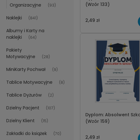
(Wzór 133)
Organizacyjne
(93)
Naklejki
(841)
2,49 zł
Albumy i Karty na
naklejki
(64)
Pakiety
Motywacyjne
(28)
MiniKarty Pochwał
(9)
Tablice Motywacyjne
(8)
Tablice Dyżurów
(2)
Dzielny Pacjent
(107)
Dyplom: Absolwent Szko
Dzielny Klient
(15)
(Wzór 159)
Zakładki do książek
(70)
2,49 zł