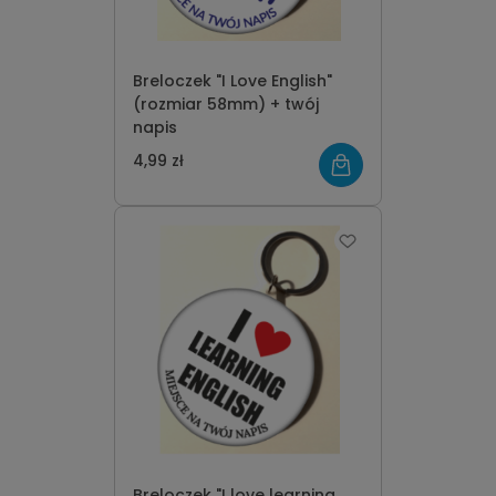
Breloczek "I Love English"
(rozmiar 58mm) + twój
napis
4,99 zł
Breloczek "I love learning