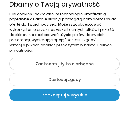
Dbamy o Twoją prywatność
Pliki cookies i pokrewne im technologie umożliwiają
poprawne działanie strony i pomagają nam dostosować
ofertę do Twoich potrzeb. Możesz zaakceptować
wykorzystanie przez nas wszystkich tych plików i przejść
do sklepu lub dostosować użycie plików do swoich
preferencji, wybierając opcję "Dostosuj zgody".
Więcej o plikach cookies przeczytasz w naszej Polityce
prywatności.
Zaakceptuj tylko niezbędne
Breloczek "Super English
Student" (rozmiar 58mm) +
twój napis
Dostosuj zgody
4,99 zł
Zaakceptuj wszystkie
Załóż konto
Kontakt
Szukaj
Moje konto
Koszyk