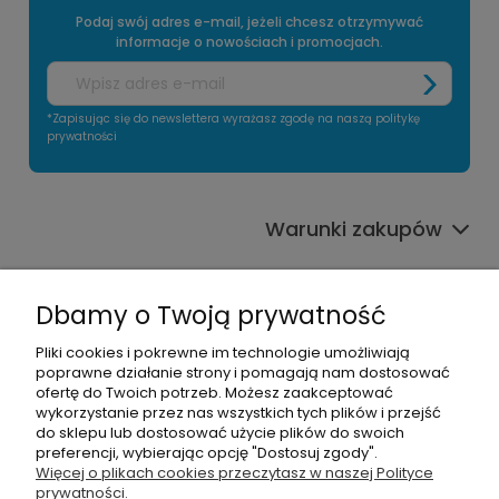
Podaj swój adres e-mail, jeżeli chcesz otrzymywać
informacje o nowościach i promocjach.
*Zapisując się do newslettera wyrażasz zgodę na naszą politykę
prywatności
Warunki zakupów
Informacje o sklepie
Dbamy o Twoją prywatność
Moje konto
Pliki cookies i pokrewne im technologie umożliwiają
poprawne działanie strony i pomagają nam dostosować
Pomoc
ofertę do Twoich potrzeb. Możesz zaakceptować
wykorzystanie przez nas wszystkich tych plików i przejść
do sklepu lub dostosować użycie plików do swoich
preferencji, wybierając opcję "Dostosuj zgody".
Więcej o plikach cookies przeczytasz w naszej Polityce
prywatności.