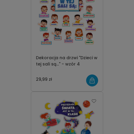
Dekoracja na drzwi "Dzieci w
tej sali są..." - wzór 4
29,99 zł