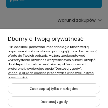
prywatności
Warunki zakupów
Informacje o sklepie
Dbamy o Twoją prywatność
Moje konto
Pliki cookies i pokrewne im technologie umożliwiają
poprawne działanie strony i pomagają nam dostosować
Pomoc
ofertę do Twoich potrzeb. Możesz zaakceptować
wykorzystanie przez nas wszystkich tych plików i przejść
do sklepu lub dostosować użycie plików do swoich
preferencji, wybierając opcję "Dostosuj zgody".
Więcej o plikach cookies przeczytasz w naszej Polityce
prywatności.
666963293
Zaakceptuj tylko niezbędne
info@szkolnenaklejki.pl
Dostosuj zgody