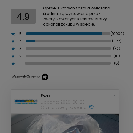
Opinie, z których została wyliczona
4.9
średnia, są wystawione przez
zweryfikowanych klientów, którzy
dokonali zakupu w sklepie.
5
(10000)
4
(1122)
3
(32)
2
(10)
1
(5)
Ewa
Dodano: 2026-06-23
Opinia zweryfikowana