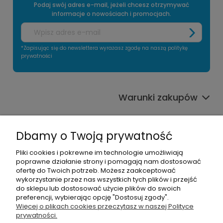
Podaj swój adres e-mail, jeżeli chcesz otrzymywać
informacje o nowościach i promocjach.
*Zapisując się do newslettera wyrażasz zgodę na naszą politykę
prywatności
Warunki zakupów
Informacje o sklepie
Dbamy o Twoją prywatność
Moje konto
Pliki cookies i pokrewne im technologie umożliwiają
poprawne działanie strony i pomagają nam dostosować
Pomoc
ofertę do Twoich potrzeb. Możesz zaakceptować
wykorzystanie przez nas wszystkich tych plików i przejść
do sklepu lub dostosować użycie plików do swoich
preferencji, wybierając opcję "Dostosuj zgody".
Więcej o plikach cookies przeczytasz w naszej Polityce
prywatności.