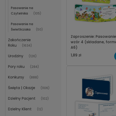
Pasowanie na
Czytelnika
(105)
Pasowanie na
Świetliczaka
(50)
Zaproszenie: Pasowanie
Zakończenie
wzór 4 (składane, format
Roku
(1634)
A6)
1,89 zł
Urodziny
(126)
Pory roku
(284)
Konkursy
(888)
Święta | Okazje
(1106)
Dzielny Pacjent
(102)
Dzielny Klient
(12)