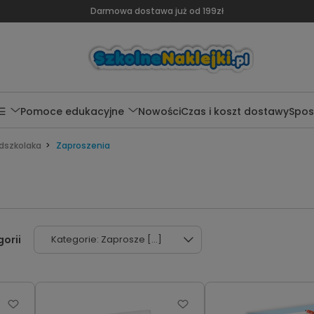
Darmowa dostawa już od 199zł
 ☰
Pomoce edukacyjne
Nowości
Czas i koszt dostawy
Spos
dszkolaka
Zaproszenia
Kategorie: Zaprosze [...]