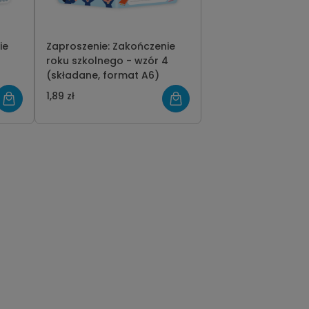
ie
Zaproszenie: Zakończenie
3
roku szkolnego - wzór 4
(składane, format A6)
1,89 zł