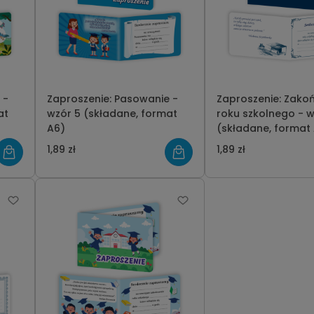
 -
Zaproszenie: Pasowanie -
Zaproszenie: Zako
wzór 5 (składane, format
roku szkolnego - w
A6)
(składane, for
1,89 zł
1,89 zł