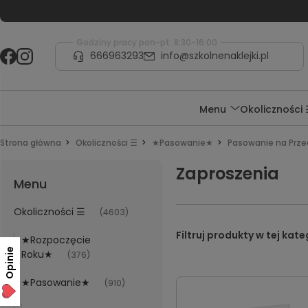
Godziny pracy pon-pt: 8:30-16:00
666963293
info@szkolnenaklejki.pl
Menu
Okoliczności
Strona główna
Okoliczności ☰
★Pasowanie★
Pasowanie na Prze
Zaproszenia
Menu
Okoliczności ☰
(4603)
★Rozpoczęcie
Opinie
Roku★
(376)
★Pasowanie★
(910)