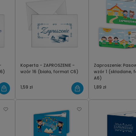
-
Koperta - ZAPROSZENIE -
Zaproszenie: Paso
C6)
wzór 16 (biała, format C6)
wzór 1 (składane, format
A6)
1,59 zł
1,89 zł