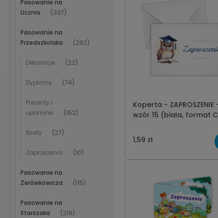
Pasowanie na
Ucznia
(337)
Pasowanie na
Przedszkolaka
(292)
Dekoracje
(22)
Dyplomy
(74)
Prezenty i
Koperta - ZAPROSZENIE 
upominki
(152)
wzór 15 (biała, format 
Birety
(27)
1,59 zł
Zaproszenia
(10)
Pasowanie na
Zerówkowicza
(115)
Pasowanie na
Starszaka
(218)