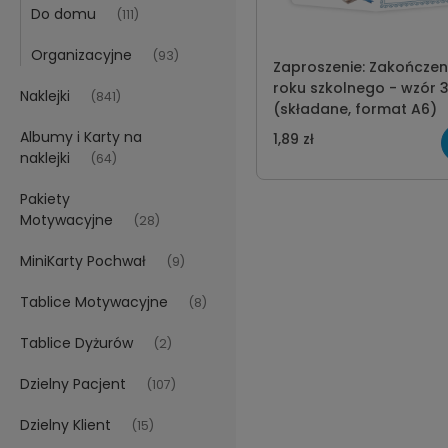
Do domu
(111)
Organizacyjne
(93)
Zaproszenie: Zakończen
roku szkolnego - wzór 
Naklejki
(841)
(składane, format A6)
Albumy i Karty na
1,89 zł
naklejki
(64)
Pakiety
Motywacyjne
(28)
MiniKarty Pochwał
(9)
Tablice Motywacyjne
(8)
Tablice Dyżurów
(2)
Dzielny Pacjent
(107)
Dzielny Klient
(15)