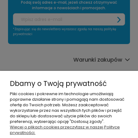
Podaj swój adres e-mail, jeżeli chcesz otrzymywać
informacje o nowościach i promocjach.
*Zapisując się do newslettera wyrażasz zgodę na naszą politykę
prywatności
Warunki zakupów
Informacje o sklepie
Dbamy o Twoją prywatność
Moje konto
Pliki cookies i pokrewne im technologie umożliwiają
poprawne działanie strony i pomagają nam dostosować
Pomoc
ofertę do Twoich potrzeb. Możesz zaakceptować
wykorzystanie przez nas wszystkich tych plików i przejść
do sklepu lub dostosować użycie plików do swoich
preferencji, wybierając opcję "Dostosuj zgody".
Więcej o plikach cookies przeczytasz w naszej Polityce
prywatności.