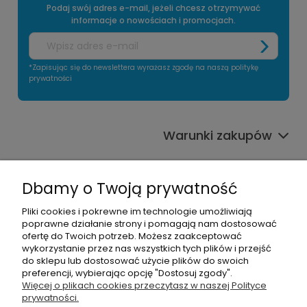
Podaj swój adres e-mail, jeżeli chcesz otrzymywać
informacje o nowościach i promocjach.
*Zapisując się do newslettera wyrażasz zgodę na naszą politykę
prywatności
Warunki zakupów
Informacje o sklepie
Dbamy o Twoją prywatność
Moje konto
Pliki cookies i pokrewne im technologie umożliwiają
poprawne działanie strony i pomagają nam dostosować
Pomoc
ofertę do Twoich potrzeb. Możesz zaakceptować
wykorzystanie przez nas wszystkich tych plików i przejść
do sklepu lub dostosować użycie plików do swoich
preferencji, wybierając opcję "Dostosuj zgody".
Więcej o plikach cookies przeczytasz w naszej Polityce
prywatności.