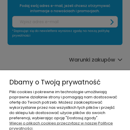
Podaj swój adres e-mail, jeżeli chcesz otrzymywać
informacje o nowościach i promocjach.
*Zapisując się do newslettera wyrażasz zgodę na naszą politykę
prywatności
Warunki zakupów
Informacje o sklepie
Dbamy o Twoją prywatność
Moje konto
Pliki cookies i pokrewne im technologie umożliwiają
poprawne działanie strony i pomagają nam dostosować
Pomoc
ofertę do Twoich potrzeb. Możesz zaakceptować
wykorzystanie przez nas wszystkich tych plików i przejść
do sklepu lub dostosować użycie plików do swoich
preferencji, wybierając opcję "Dostosuj zgody".
Więcej o plikach cookies przeczytasz w naszej Polityce
prywatności.