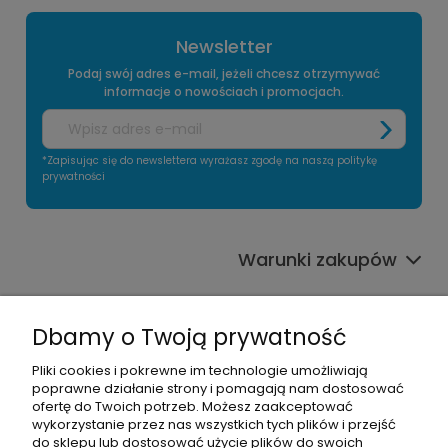
Newsletter
Podaj swój adres e-mail, jeżeli chcesz otrzymywać
informacje o nowościach i promocjach.
*Zapisując się do newslettera wyrażasz zgodę na naszą politykę
prywatności
Warunki zakupów
Informacje o sklepie
Dbamy o Twoją prywatność
Moje konto
Pliki cookies i pokrewne im technologie umożliwiają
poprawne działanie strony i pomagają nam dostosować
Pomoc
ofertę do Twoich potrzeb. Możesz zaakceptować
wykorzystanie przez nas wszystkich tych plików i przejść
do sklepu lub dostosować użycie plików do swoich