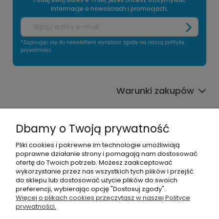
informacje o nowościach i promocjach.
*Zapisując się do newslettera wyrażasz zgodę na naszą politykę
prywatności
Warunki zakupów
Informacje o sklepie
Dbamy o Twoją prywatność
Moje konto
Pliki cookies i pokrewne im technologie umożliwiają
poprawne działanie strony i pomagają nam dostosować
Pomoc
ofertę do Twoich potrzeb. Możesz zaakceptować
wykorzystanie przez nas wszystkich tych plików i przejść
do sklepu lub dostosować użycie plików do swoich
preferencji, wybierając opcję "Dostosuj zgody".
Więcej o plikach cookies przeczytasz w naszej Polityce
prywatności.