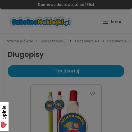
Darmowa dostawa już od 199zł
Strona główna
Okoliczności ☰
★Pasowanie★
Pasowanie na
Długopisy
Filtruj/sortuj
Opinie