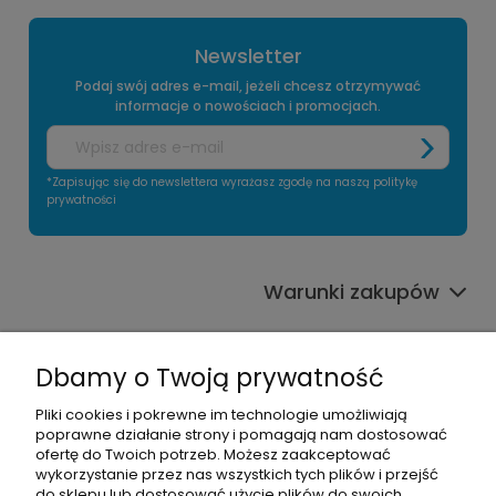
Newsletter
Podaj swój adres e-mail, jeżeli chcesz otrzymywać
informacje o nowościach i promocjach.
*Zapisując się do newslettera wyrażasz zgodę na naszą politykę
prywatności
Warunki zakupów
Informacje o sklepie
Dbamy o Twoją prywatność
Moje konto
Pliki cookies i pokrewne im technologie umożliwiają
poprawne działanie strony i pomagają nam dostosować
Pomoc
ofertę do Twoich potrzeb. Możesz zaakceptować
wykorzystanie przez nas wszystkich tych plików i przejść
do sklepu lub dostosować użycie plików do swoich