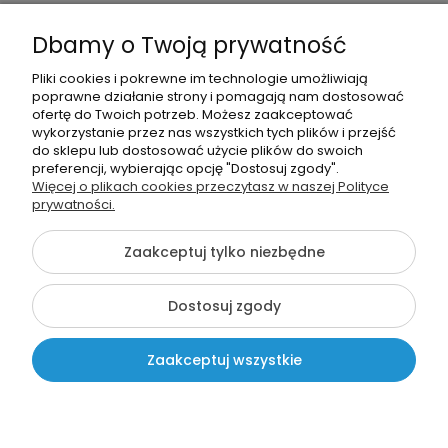
Informacje o sklepie
Dbamy o Twoją prywatność
Moje konto
Pliki cookies i pokrewne im technologie umożliwiają
poprawne działanie strony i pomagają nam dostosować
Pomoc
ofertę do Twoich potrzeb. Możesz zaakceptować
wykorzystanie przez nas wszystkich tych plików i przejść
do sklepu lub dostosować użycie plików do swoich
preferencji, wybierając opcję "Dostosuj zgody".
Więcej o plikach cookies przeczytasz w naszej Polityce
prywatności.
666963293
Zaakceptuj tylko niezbędne
info@szkolnenaklejki.pl
Dostosuj zgody
©2026 Wszelkie Prawa Zastrzeżone | SzkolneNaklejki.pl
Zaakceptuj wszystkie
Pokaż pełną wersję strony