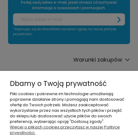
Podaj swój adres e-mail, jeżeli chcesz otrzymywać
informacje o nowościach i promocjach.
*Zapisując się do newslettera wyrażasz zgodę na naszą politykę
prywatności
Warunki zakupów
Informacje o sklepie
Dbamy o Twoją prywatność
Moje konto
Pliki cookies i pokrewne im technologie umożliwiają
poprawne działanie strony i pomagają nam dostosować
Pomoc
ofertę do Twoich potrzeb. Możesz zaakceptować
wykorzystanie przez nas wszystkich tych plików i przejść
do sklepu lub dostosować użycie plików do swoich
preferencji, wybierając opcję "Dostosuj zgody".
Więcej o plikach cookies przeczytasz w naszej Polityce
prywatności.