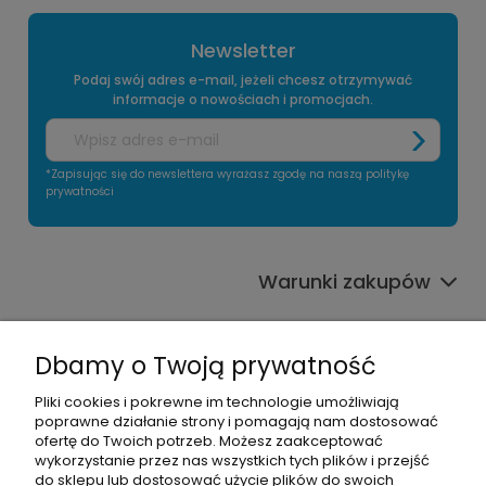
Newsletter
Podaj swój adres e-mail, jeżeli chcesz otrzymywać
informacje o nowościach i promocjach.
*Zapisując się do newslettera wyrażasz zgodę na naszą politykę
prywatności
Warunki zakupów
Informacje o sklepie
Dbamy o Twoją prywatność
Moje konto
Pliki cookies i pokrewne im technologie umożliwiają
poprawne działanie strony i pomagają nam dostosować
Pomoc
ofertę do Twoich potrzeb. Możesz zaakceptować
wykorzystanie przez nas wszystkich tych plików i przejść
do sklepu lub dostosować użycie plików do swoich