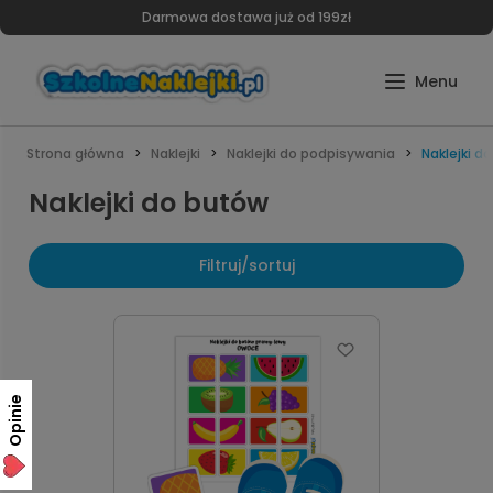
Darmowa dostawa już od 199zł
Strona główna
Naklejki
Naklejki do podpisywania
Naklejki d
Naklejki do butów
Filtruj/sortuj
Opinie