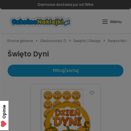
Darmowa dostawa już od 199zł
Strona główna
Okoliczności ☰
Święta | Okazje
Święta Niet
Święto Dyni
Filtruj/sortuj
Opinie