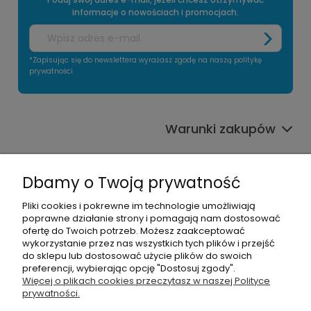
informacje o nowościach i promocjach.
*Zapisując się do newslettera wyrażasz zgodę na naszą politykę
prywatności
Warunki zakupów
Informacje o sklepie
Dbamy o Twoją prywatność
Moje konto
Pliki cookies i pokrewne im technologie umożliwiają
poprawne działanie strony i pomagają nam dostosować
Pomoc
ofertę do Twoich potrzeb. Możesz zaakceptować
wykorzystanie przez nas wszystkich tych plików i przejść
do sklepu lub dostosować użycie plików do swoich
preferencji, wybierając opcję "Dostosuj zgody".
Więcej o plikach cookies przeczytasz w naszej Polityce
prywatności.