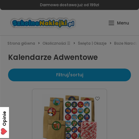
Darmowa dostawa już od 199zł
Strona główna
Okoliczności ☰
Święta | Okazje
Boże Narodz
Kalendarze Adwentowe
Filtruj/sortuj
Opinie