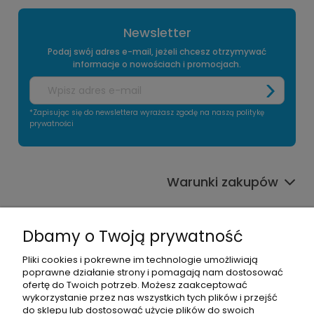
Newsletter
Podaj swój adres e-mail, jeżeli chcesz otrzymywać
informacje o nowościach i promocjach.
*Zapisując się do newslettera wyrażasz zgodę na naszą politykę
prywatności
Warunki zakupów
Informacje o sklepie
Dbamy o Twoją prywatność
Moje konto
Pliki cookies i pokrewne im technologie umożliwiają
poprawne działanie strony i pomagają nam dostosować
Pomoc
ofertę do Twoich potrzeb. Możesz zaakceptować
wykorzystanie przez nas wszystkich tych plików i przejść
do sklepu lub dostosować użycie plików do swoich