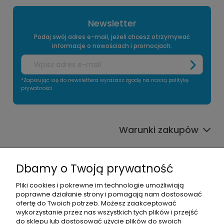
Newsletter
Podaj swój adres e-mail, jeżeli chcesz otrzymywać
informacje o nowościach i promocjach.
*Zapisując się do newslettera wyrażasz zgodę na naszą politykę
prywatności
Warunki zakupów
Informacje o sklepie
Dbamy o Twoją prywatność
Moje konto
Pliki cookies i pokrewne im technologie umożliwiają
poprawne działanie strony i pomagają nam dostosować
Pomoc
ofertę do Twoich potrzeb. Możesz zaakceptować
wykorzystanie przez nas wszystkich tych plików i przejść
do sklepu lub dostosować użycie plików do swoich