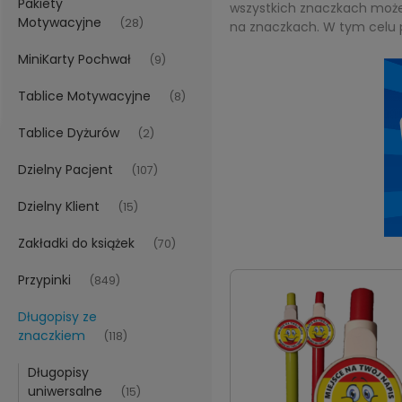
Pakiety
wszystkich znaczkach może
Motywacyjne
(28)
na znaczkach. W tym celu 
MiniKarty Pochwał
(9)
Tablice Motywacyjne
(8)
Tablice Dyżurów
(2)
Dzielny Pacjent
(107)
Dzielny Klient
(15)
Zakładki do książek
(70)
Przypinki
(849)
Długopisy ze
znaczkiem
(118)
Długopisy
uniwersalne
(15)