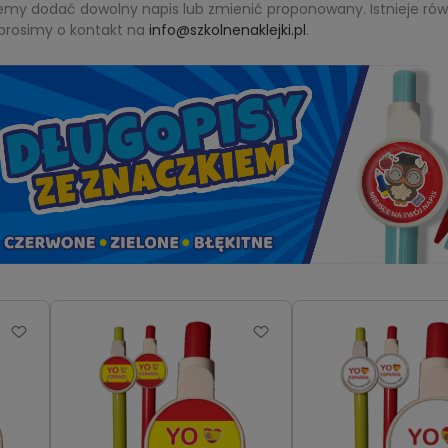
my dodać dowolny napis lub zmienić proponowany. Istnieje ró
prosimy o kontakt na
info@szkolnenaklejki.pl
.