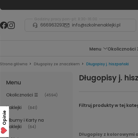
Godziny pracy pon-pt: 8:30-16:00
666963293
info@szkolnenaklejki.pl
Menu
Okoliczności
Strona główna
Długopisy ze znaczkiem
Długopisy j. hiszpański
Długopisy j. hi
Menu
Okoliczności ☰
(4594)
Naklejki
(841)
Opinie
Albumy i Karty na
naklejki
(64)
Długopisy z kolorowymi 