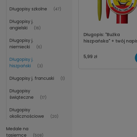
Długopisy szkolne
(47)
Długopisy j.
angielski
(16)
Długopis: "Buźka
Długopisy j.
hiszpańska" + twój napi
niemiecki
(6)
5,99 zł
Długopisy j.
hiszpański
(3)
Długopisy j. francuski
(1)
Długopisy
świąteczne
(17)
Długopisy
okolicznościowe
(20)
Medale na
tasiemce
(508)