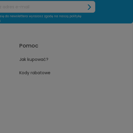
się do newslettera wyrażasz zgodę na naszą politykę
i
Pomoc
Jak kupować?
Kody rabatowe