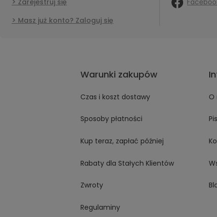
Faceboo
Zarejestruj się
Masz już konto? Zaloguj się
Warunki zakupów
I
Czas i koszt dostawy
O 
Sposoby płatności
Pi
Kup teraz, zapłać później
Ko
Rabaty dla Stałych Klientów
Ws
Zwroty
Bl
Regulaminy