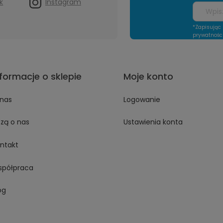
k
Instagram
*Zapisując 
prywatnośc
nformacje o sklepie
Moje konto
nas
Logowanie
szą o nas
Ustawienia konta
ntakt
półpraca
og