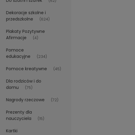
Do szatni i szafek
(62)
Dekoracje szkolne i
przedszkolne
(624)
Plakaty Pozytywne
Afirmacje
(4)
Pomoce
edukacyjne
(234)
Pomoce kreatywne
(45)
Dla rodziców i do
domu
(75)
Nagrody rzeczowe
(72)
Prezenty dla
nauczyciela
(15)
Kartki