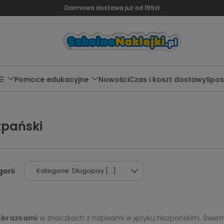
Darmowa dostawa już od 199zł
 ☰
Pomoce edukacyjne
Nowości
Czas i koszt dostawy
Spos
szpański
Kategorie: Długopisy [...]
obrazkami
w znaczkach z napisami w języku hiszpańskim. Świetne 