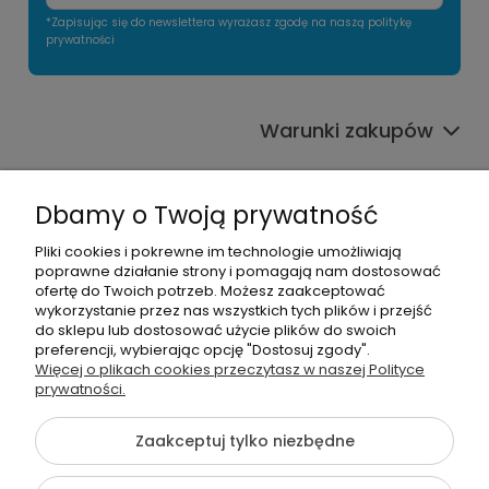
*Zapisując się do newslettera wyrażasz zgodę na naszą politykę
prywatności
Warunki zakupów
Informacje o sklepie
Dbamy o Twoją prywatność
Moje konto
Pliki cookies i pokrewne im technologie umożliwiają
poprawne działanie strony i pomagają nam dostosować
Pomoc
ofertę do Twoich potrzeb. Możesz zaakceptować
wykorzystanie przez nas wszystkich tych plików i przejść
do sklepu lub dostosować użycie plików do swoich
preferencji, wybierając opcję "Dostosuj zgody".
Więcej o plikach cookies przeczytasz w naszej Polityce
prywatności.
666963293
Zaakceptuj tylko niezbędne
info@szkolnenaklejki.pl