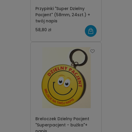
Przypinki "Super Dzielny
Pacjent" (58mm, 24szt.) +
twój napis
58,80 zł
Breloczek Dzielny Pacjent
"Superpacjent - buźka"+
napis