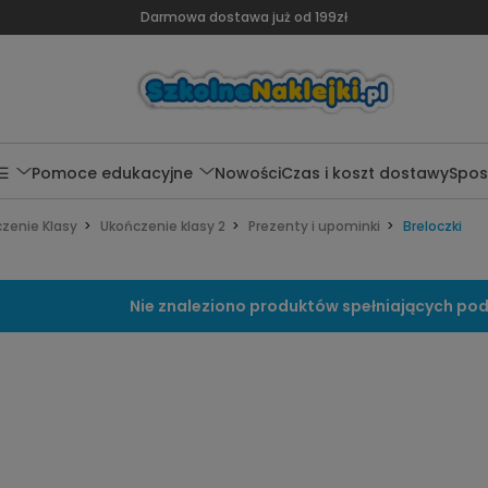
Darmowa dostawa już od 199zł
 ☰
Pomoce edukacyjne
Nowości
Czas i koszt dostawy
Spos
zenie Klasy
Ukończenie klasy 2
Prezenty i upominki
Breloczki
Nie znaleziono produktów spełniających pod