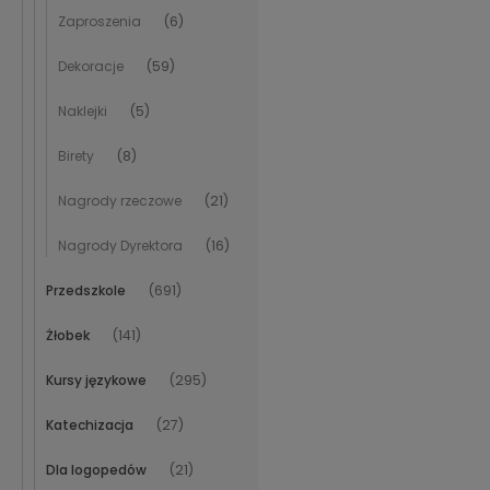
Zaproszenia
(6)
Dekoracje
(59)
Naklejki
(5)
Birety
(8)
Nagrody rzeczowe
(21)
Nagrody Dyrektora
(16)
Przedszkole
(691)
Żłobek
(141)
Kursy językowe
(295)
Katechizacja
(27)
Dla logopedów
(21)