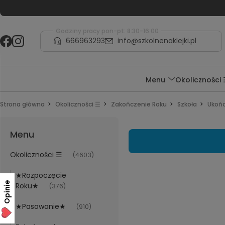
Godziny pracy pon-pt: 8:30-16:00
666963293
info@szkolnenaklejki.pl
Menu
Okoliczności
Strona główna
Okoliczności ☰
Zakończenie Roku
Szkoła
Ukońc
Menu
Okoliczności ☰
(4603)
★Rozpoczęcie
Opinie
Roku★
(376)
★Pasowanie★
(910)