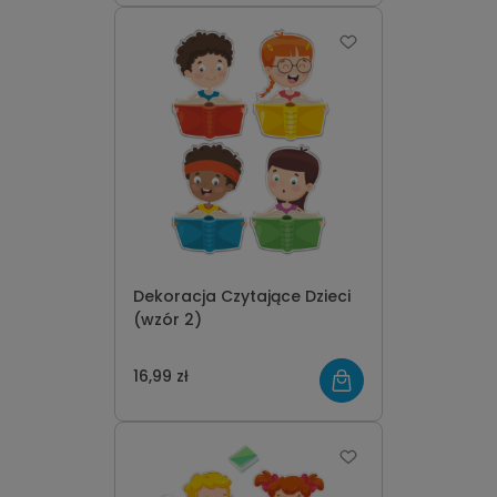
Dekoracja Czytające Dzieci
(wzór 2)
16,99 zł