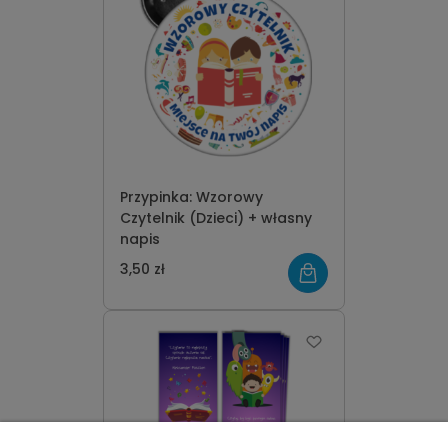
Przypinka: Wzorowy
Czytelnik (Dzieci) + własny
napis
3,50 zł