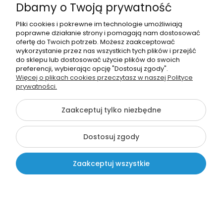
Dbamy o Twoją prywatność
Pliki cookies i pokrewne im technologie umożliwiają
poprawne działanie strony i pomagają nam dostosować
ofertę do Twoich potrzeb. Możesz zaakceptować
wykorzystanie przez nas wszystkich tych plików i przejść
do sklepu lub dostosować użycie plików do swoich
Zakładki do książek
preferencji, wybierając opcję "Dostosuj zgody".
"Potworki" (zestaw 25 sztuk)
Więcej o plikach cookies przeczytasz w naszej Polityce
prywatności.
24,99 zł
Zaakceptuj tylko niezbędne
Dostosuj zgody
Zaakceptuj wszystkie
Kontakt
Szukaj
Moje konto
Koszyk