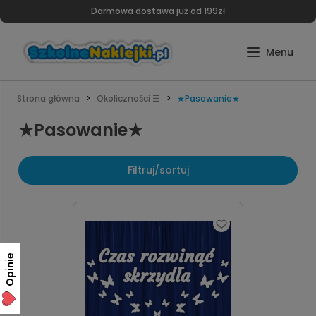
Darmowa dostawa już od 199zł
Strona główna
Okoliczności ☰
★Pasowanie★
★Pasowanie★
Filtruj/sortuj
Opinie