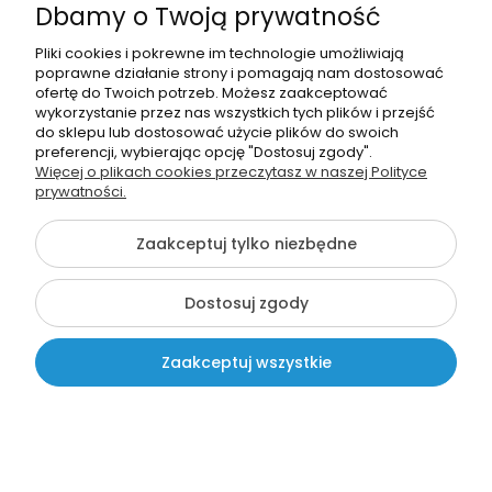
Dbamy o Twoją prywatność
Pliki cookies i pokrewne im technologie umożliwiają
poprawne działanie strony i pomagają nam dostosować
ofertę do Twoich potrzeb. Możesz zaakceptować
wykorzystanie przez nas wszystkich tych plików i przejść
do sklepu lub dostosować użycie plików do swoich
Dyplom: Pasowania na
preferencji, wybierając opcję "Dostosuj zgody".
Czytelnika (Książka) -wzór
Więcej o plikach cookies przeczytasz w naszej Polityce
14
prywatności.
2,49 zł
Zaakceptuj tylko niezbędne
Dostosuj zgody
Zaakceptuj wszystkie
Kontakt
Szukaj
Moje konto
Koszyk