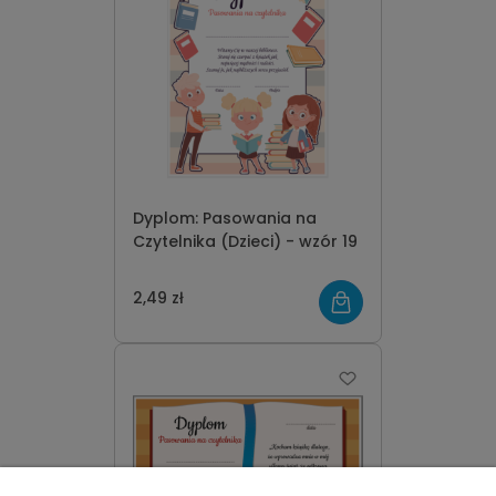
Dyplom: Pasowania na
Czytelnika (Dzieci) - wzór 19
2,49 zł