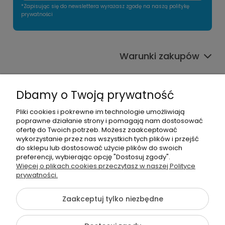
*Zapisując się do newslettera wyrażasz zgodę na naszą politykę
prywatności
Warunki zakupów
Informacje o sklepie
Dbamy o Twoją prywatność
Moje konto
Pliki cookies i pokrewne im technologie umożliwiają
poprawne działanie strony i pomagają nam dostosować
Pomoc
ofertę do Twoich potrzeb. Możesz zaakceptować
wykorzystanie przez nas wszystkich tych plików i przejść
do sklepu lub dostosować użycie plików do swoich
preferencji, wybierając opcję "Dostosuj zgody".
Więcej o plikach cookies przeczytasz w naszej Polityce
prywatności.
666963293
Zaakceptuj tylko niezbędne
info@szkolnenaklejki.pl