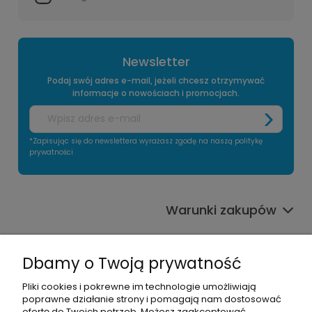
Newsletter
Podaj swój adres e-mail, jeżeli chcesz otrzymywać
informacje o nowościach i promocjach.
*Zapisując się do newslettera wyrażasz zgodę na naszą politykę
prywatności
Warunki zakupów
Informacje o sklepie
Dbamy o Twoją prywatność
Moje konto
Pliki cookies i pokrewne im technologie umożliwiają
poprawne działanie strony i pomagają nam dostosować
Pomoc
ofertę do Twoich potrzeb. Możesz zaakceptować