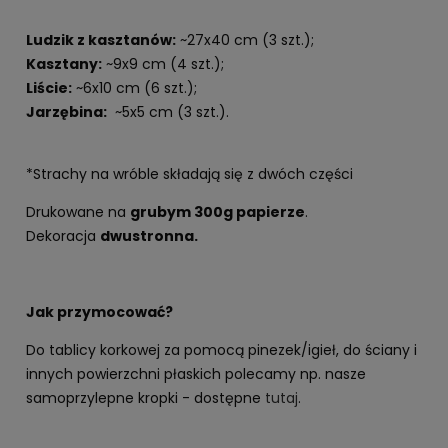
Ludzik z kasztanów:
~27x40 cm (3 szt.);
Kasztany:
~9x9 cm (4 szt.);
Liście:
~6x10 cm (6 szt.);
Jarzębina:
~5x5 cm (3 szt.).
*Strachy na wróble składają się z dwóch części
Drukowane na
grubym 300g papierze
.
Dekoracja
dwustronna.
Jak przymocować?
Do tablicy korkowej za pomocą pinezek/igieł, do ściany i
innych powierzchni płaskich polecamy np. nasze
samoprzylepne kropki - dostępne
tutaj
.