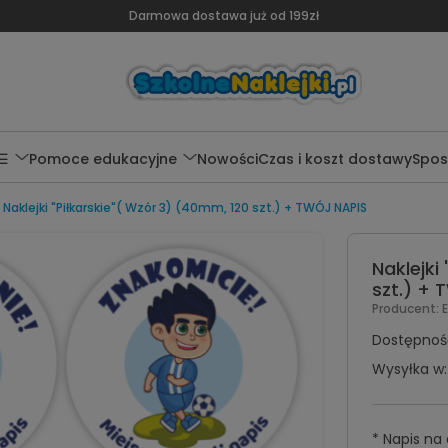
Darmowa dostawa już od 199zł
 ☰
Pomoce edukacyjne
Nowości
Czas i koszt dostawy
Spos
Naklejki "Piłkarskie"( Wzór 3) (40mm, 120 szt.) + TWÓJ NAPIS
Naklejki
szt.) +
Producent:
Dostępnoś
Wysyłka w:
*
Napis na 