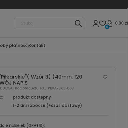
0,00 zł
0
oby płatności
Kontakt
 "Piłkarskie"( Wzór 3) (40mm, 120
 TWÓJ NAPIS
EDUIDEA
| Kod produktu:
NKL-PILKARSKIE-003
ć:
produkt dostępny
1-2 dni robocze (+czas dostawy)
dole naklejek (GRATIS):