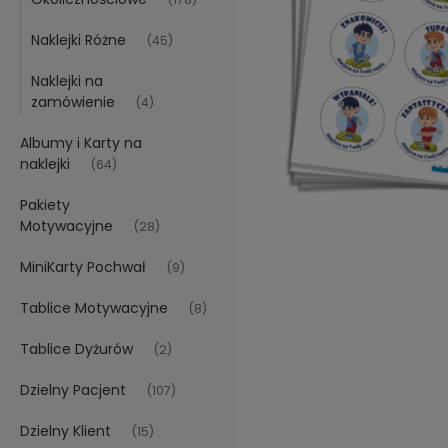
Naklejki Różne
(45)
Naklejki na
zamówienie
(4)
Albumy i Karty na
naklejki
(64)
Pakiety
Motywacyjne
(28)
MiniKarty Pochwał
(9)
Tablice Motywacyjne
(8)
Tablice Dyżurów
(2)
Dzielny Pacjent
(107)
Dzielny Klient
(15)