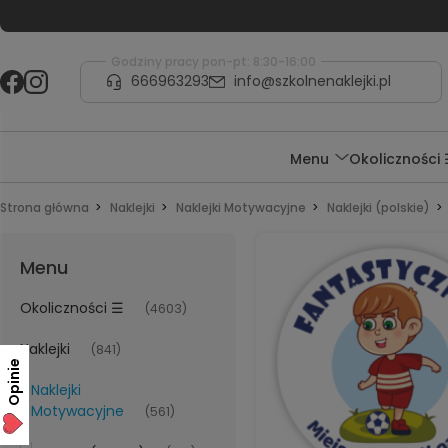
Godziny pracy pon-pt: 8:30-16:00
666963293
info@szkolnenaklejki.pl
Menu
Okoliczności
Strona główna
Naklejki
Naklejki Motywacyjne
Naklejki (polskie)
Menu
Okoliczności ☰
(4603)
Naklejki
(841)
Opinie
Naklejki
Motywacyjne
(561)