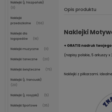
Naklejki (j. hiszpański)
(11)
Opis produktu
Naklejki
przedszkolne
(156)
Naklejki Motywa
Naklejki dla
logopedów
(16)
+ GRATIS nadruk twojego 
Naklejki muzyczne
(11)
(napisy polskie, 5 arkuszy x 
Naklejki taneczne
(20)
Naklejki świąteczne
(75)
Naklejki z piłkarzami. Ideal
Naklejki (j. francuski)
(20)
Naklejki (j. rosyjski)
(5)
Naklejki Sportowe
(35)