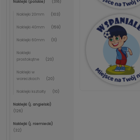
Naklejki (polskie)
(316)
Naklejki 20mm
(103)
Naklejki 40mm
(159)
Naklejki 60mm
(11)
Naklejki
prostokątne
(20)
Naklejki w
woreczkach
(20)
Naklejki kształty
(10)
Naklejki (j. angielski)
(126)
Naklejki (j. niemiecki)
(32)