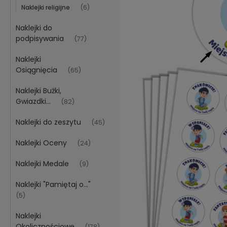
Naklejki religijne
(6)
Naklejki do
podpisywania
(77)
Naklejki
Osiągnięcia
(65)
Naklejki Buźki,
Gwiazdki...
(82)
Naklejki do zeszytu
(45)
Naklejki Oceny
(24)
Naklejki Medale
(9)
Naklejki "Pamiętaj o..."
(5)
Naklejki
Okolicznościowe
(178)