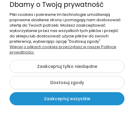
EDUIDEA
Dbamy o Twoją prywatność
Dyplom: Wzorowego Przedszkolaka (Dzieci 3)
Pliki cookies i pokrewne im technologie umożliwiają
2,49 zł
poprawne działanie strony i pomagają nam dostosować
ofertę do Twoich potrzeb. Możesz zaakceptować
wykorzystanie przez nas wszystkich tych plików i przejść
Dodaj do koszyka
do sklepu lub dostosować użycie plików do swoich
preferencji, wybierając opcję "Dostosuj zgody".
Więcej o plikach cookies przeczytasz w naszej Polityce
prywatności.
Zaakceptuj tylko niezbędne
Dostosuj zgody
Zaakceptuj wszystkie
EDUIDEA
Kontakt
Szukaj
Moje konto
Koszyk
Dyplom: Wzorowego Przedszkolaka (Dzieci 4)