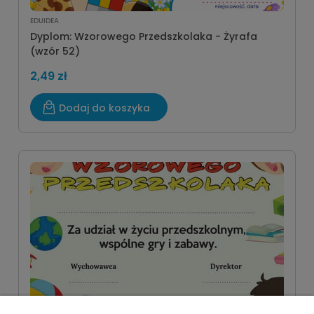
EDUIDEA
Dyplom: Wzorowego Przedszkolaka - Żyrafa
(wzór 52)
2,49 zł
Dodaj do koszyka