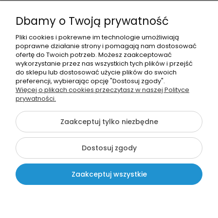
Informacje o sklepie
Dbamy o Twoją prywatność
Moje konto
Pliki cookies i pokrewne im technologie umożliwiają
poprawne działanie strony i pomagają nam dostosować
Pomoc
ofertę do Twoich potrzeb. Możesz zaakceptować
wykorzystanie przez nas wszystkich tych plików i przejść
do sklepu lub dostosować użycie plików do swoich
preferencji, wybierając opcję "Dostosuj zgody".
Więcej o plikach cookies przeczytasz w naszej Polityce
prywatności.
666963293
Zaakceptuj tylko niezbędne
info@szkolnenaklejki.pl
Dostosuj zgody
©2026 Wszelkie Prawa Zastrzeżone | SzkolneNaklejki.pl
Zaakceptuj wszystkie
Pokaż pełną wersję strony