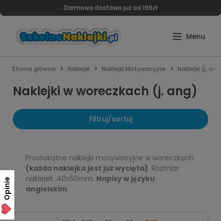
Darmowa dostawa już od 199zł
Strona główna
Naklejki
Naklejki Motywacyjne
Naklejki (j. ang
Naklejki w woreczkach (j. ang)
Filtruj/sortuj
Prostokątne naklejki motywacyjne w woreczkach
(każda naklejka jest już wycięta)
. Rozmiar
naklejek :40x50mm.
Napisy w języku
Opinie
angielskim