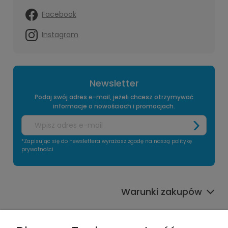
Facebook
Instagram
Newsletter
Podaj swój adres e-mail, jeżeli chcesz otrzymywać
informacje o nowościach i promocjach.
*Zapisując się do newslettera wyrażasz zgodę na naszą politykę
prywatności
Warunki zakupów
Informacje o sklepie