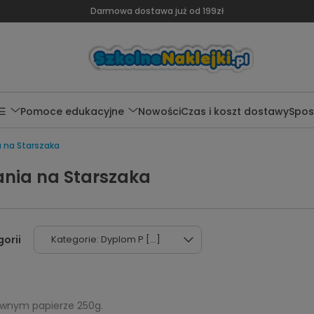
Darmowa dostawa już od 199zł
 ☰
Pomoce edukacyjne
Nowości
Czas i koszt dostawy
Spos
 na Starszaka
nia na Starszaka
Kategorie: Dyplom P [...]
wnym papierze 250g.