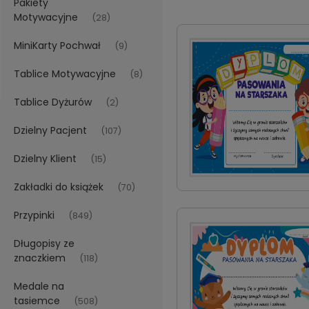
Pakiety
Motywacyjne
(28)
MiniKarty Pochwał
(9)
Tablice Motywacyjne
(8)
Tablice Dyżurów
(2)
Dzielny Pacjent
(107)
Dzielny Klient
(15)
Zakładki do książek
(70)
Przypinki
(849)
Długopisy ze
znaczkiem
(118)
Medale na
tasiemce
(508)