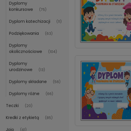
Dyplomy
konkursowe
(75)
Dyplom katechizacji
(11)
Podziękowania
(63)
Dyplomy
okolicznościowe
(104)
Dyplomy
urodzinowe
(13)
Dyplomy składane
(56)
Dyplomy różne
(66)
Teczki
(20)
Kredki z etykietą
(85)
Jojo
(41)