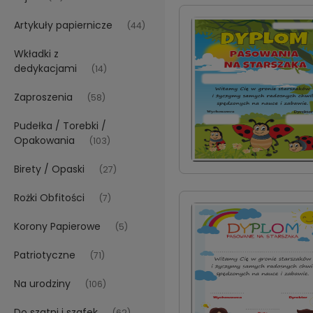
Artykuły papiernicze
(44)
Wkładki z
dedykacjami
(14)
Zaproszenia
(58)
Pudełka / Torebki /
Opakowania
(103)
Birety / Opaski
(27)
Rożki Obfitości
(7)
Korony Papierowe
(5)
Patriotyczne
(71)
Na urodziny
(106)
Do szatni i szafek
(62)