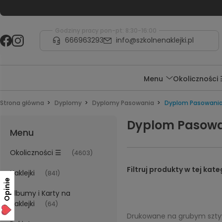
Godziny pracy pon-pt: 8:30-16:00
666963293
info@szkolnenaklejki.pl
Menu
Okoliczności
Strona główna
Dyplomy
Dyplomy Pasowania
Dyplom Pasowania
Dyplom Pasowa
Menu
Okoliczności ☰
(4603)
Naklejki
(841)
Opinie
Albumy i Karty na
naklejki
(64)
Drukowane na grubym szty