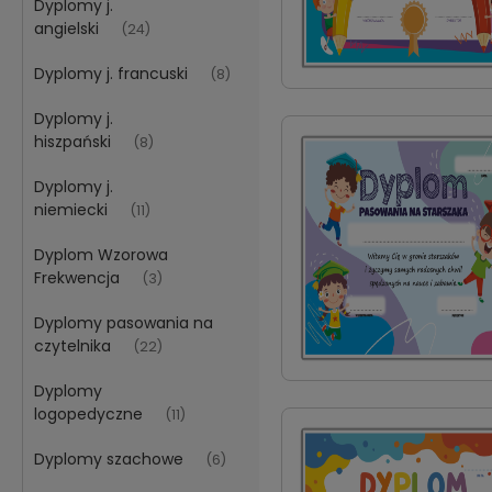
Dyplomy j.
angielski
(24)
Dyplomy j. francuski
(8)
Dyplomy j.
hiszpański
(8)
Dyplomy j.
niemiecki
(11)
Dyplom Wzorowa
Frekwencja
(3)
Dyplomy pasowania na
czytelnika
(22)
Dyplomy
logopedyczne
(11)
Dyplomy szachowe
(6)