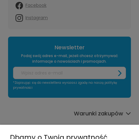
Facebook
Instagram
Newsletter
Podaj swój adres e-mail, jeżeli chcesz otrzymywać
informacje o nowościach i promocjach.
*Zapisując się do newslettera wyrażasz zgodę na naszą politykę
prywatności
Warunki zakupów
Informacje o sklepie
Dbamy o Twoją prywatność