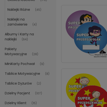
Naklejki Różne
(45)
Naklejki na
zamówienie
(4)
Albumy i Karty na
naklejki
(64)
Pakiety
Motywacyjne
(28)
MiniKarty Pochwał
(9)
Tablice Motywacyjne
(8)
Tablice Dyżurów
(2)
Dzielny Pacjent
(107)
Dzielny Klient
(15)