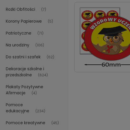
Rożki Obfitości
(7)
Korony Papierowe
(5)
Patriotyczne
(71)
Na urodziny
(106)
Do szatni i szafek
(62)
Dekoracje szkolne i
przedszkolne
(624)
Plakaty Pozytywne
Afirmacje
(4)
Pomoce
edukacyjne
(234)
Pomoce kreatywne
(45)