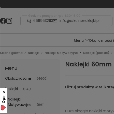
Godziny pracy pon-pt: 8:30-16:00
666963293
info@szkolnenaklejki.pl
Menu
Okoliczności
Strona główna
Naklejki
Naklejki Motywacyjne
Naklejki (polskie)
Naklejki 60mm
Menu
Okoliczności ☰
(4600)
Naklejki
(841)
Opinie
Naklejki
Motywacyjne
(561)
Duże okrągłe naklejki mo