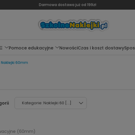
Darmowa dostawa już od 199zł
 ☰
Pomoce edukacyjne
Nowości
Czas i koszt dostawy
Spos
Naklejki 60mm
Kategorie: Naklejki 60 [...]
tywacyjne (60mm)