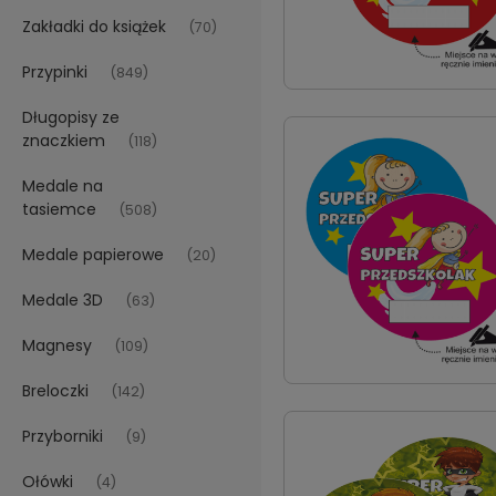
Zakładki do książek
(70)
Przypinki
(849)
Długopisy ze
znaczkiem
(118)
Medale na
tasiemce
(508)
Medale papierowe
(20)
Medale 3D
(63)
Magnesy
(109)
Breloczki
(142)
Przyborniki
(9)
Ołówki
(4)