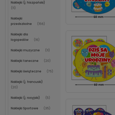
Naklejki (j. hiszpański)
(11)
Naklejki
przedszkolne
(156)
Naklejki dla
logopedów
(16)
Naklejki muzyczne
(11)
Naklejki taneczne
(20)
Naklejki świąteczne
(75)
Naklejki (j. francuski)
(20)
Naklejki (j. rosyjski)
(5)
Naklejki Sportowe
(35)