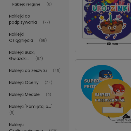
Naklejki religijne
(6)
Naklejki do
podpisywania
(77)
Naklejki
Osiągnięcia
(65)
Naklejki Buźki,
Gwiazdki...
(82)
Naklejki do zeszytu
(45)
Naklejki Oceny
(24)
Naklejki Medale
(9)
Naklejki "Pamiętaj o..."
(5)
Naklejki
Okolicznościowe
(178)