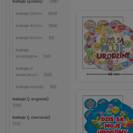
Naklejki (polskie)
(316)
Naklejki 20mm
(103)
Naklejki 40mm
(159)
Naklejki 60mm
(11)
Naklejki
prostokątne
(20)
Naklejki w
woreczkach
(20)
Naklejki kształty
(10)
Naklejki (j. angielski)
(126)
Naklejki (j. niemiecki)
(32)