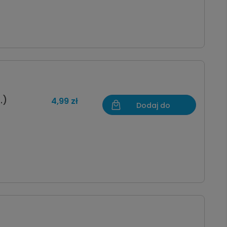
.)
4,99 zł
Dodaj do
koszyka