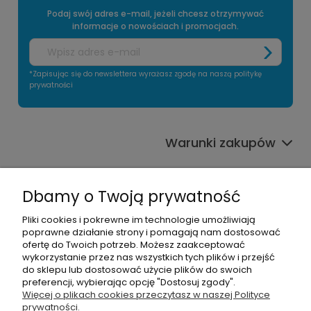
Podaj swój adres e-mail, jeżeli chcesz otrzymywać
informacje o nowościach i promocjach.
*Zapisując się do newslettera wyrażasz zgodę na naszą politykę
prywatności
Warunki zakupów
Informacje o sklepie
Dbamy o Twoją prywatność
Moje konto
Pliki cookies i pokrewne im technologie umożliwiają
poprawne działanie strony i pomagają nam dostosować
Pomoc
ofertę do Twoich potrzeb. Możesz zaakceptować
wykorzystanie przez nas wszystkich tych plików i przejść
do sklepu lub dostosować użycie plików do swoich
preferencji, wybierając opcję "Dostosuj zgody".
Więcej o plikach cookies przeczytasz w naszej Polityce
prywatności.