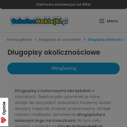
Darmowa dostawa już od 199zł
Strona główna
Długopisy ze znaczkiem
Długopisy okolicznośc
Długopisy okolicznościowe
Filtruj/sortuj
Długopisy z kolorowymi obrazkami
w
znaczkach. Świetne jako upominek ja różne
okazje. Na wszystkich znaczkach możemy dodać
Opinie
dowolny napis lub zmienić proponowany. Istnieje
również możliwość zamówienia
długopisów z
własnym logo na znaczkach
. W tym celu
prosimy o kontakt na
info@szkolnenaklejki.pl
.