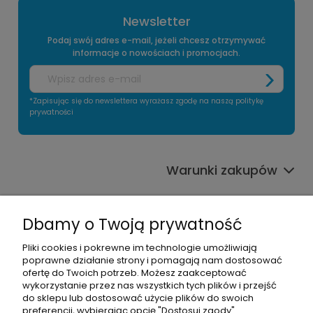
Newsletter
Podaj swój adres e-mail, jeżeli chcesz otrzymywać
informacje o nowościach i promocjach.
*Zapisując się do newslettera wyrażasz zgodę na naszą politykę
prywatności
Warunki zakupów
Informacje o sklepie
Dbamy o Twoją prywatność
Moje konto
Pliki cookies i pokrewne im technologie umożliwiają
poprawne działanie strony i pomagają nam dostosować
Pomoc
ofertę do Twoich potrzeb. Możesz zaakceptować
wykorzystanie przez nas wszystkich tych plików i przejść
do sklepu lub dostosować użycie plików do swoich
preferencji, wybierając opcję "Dostosuj zgody".