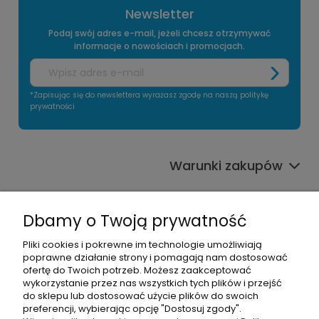
Newsletter
Podaj swój adres e-mail, jeżeli chcesz otrzymywać
informacje o nowościach i promocjach.
*Zapisując się do newslettera wyrażasz zgodę na naszą politykę
prywatności
Warunki zakupów
Informacje o sklepie
Dbamy o Twoją prywatność
Moje konto
Pliki cookies i pokrewne im technologie umożliwiają
poprawne działanie strony i pomagają nam dostosować
Pomoc
ofertę do Twoich potrzeb. Możesz zaakceptować
wykorzystanie przez nas wszystkich tych plików i przejść
do sklepu lub dostosować użycie plików do swoich
preferencji, wybierając opcję "Dostosuj zgody".