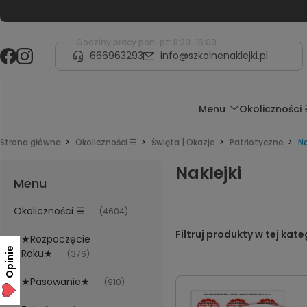
Godziny pracy pon-pt: 8:30-16:00
666963293
info@szkolnenaklejki.pl
Menu
Okoliczności
Strona główna
Okoliczności ☰
Święta | Okazje
Patriotyczne
Na
Naklejki
Menu
Okoliczności ☰
(4604)
★Rozpoczęcie
Opinie
Roku★
(376)
★Pasowanie★
(910)