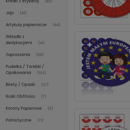
Kredki z etykietą
(85)
Jojo
(41)
Artykuły papiernicze
(44)
Wkładki z
dedykacjami
(14)
Zaproszenia
(58)
Pudełka / Torebki /
Opakowania
(103)
Birety / Opaski
(27)
Rożki Obfitości
(7)
Korony Papierowe
(5)
Patriotyczne
(71)