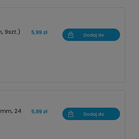
, 9szt.)
5,99 zł
Dodaj do
koszyka
40mm, 24
5,99 zł
Dodaj do
koszyka