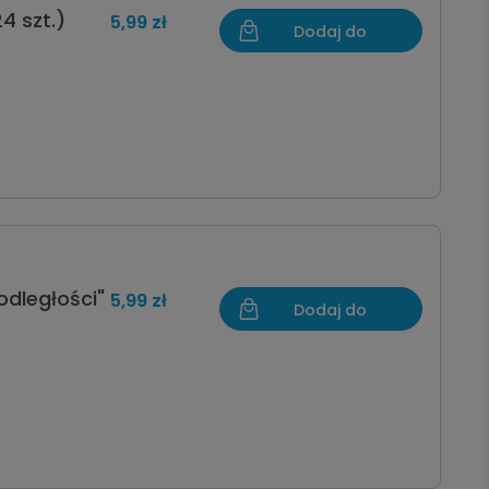
4 szt.)
5,99 zł
Dodaj do
koszyka
podległości"
5,99 zł
Dodaj do
koszyka