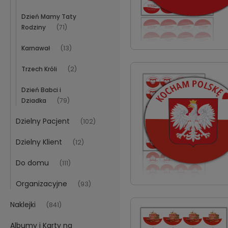
Dzień Mamy Taty
Rodziny
(71)
Karnawał
(13)
Trzech Króli
(2)
Dzień Babci i
Dziadka
(79)
Dzielny Pacjent
(102)
Dzielny Klient
(12)
Do domu
(111)
Organizacyjne
(93)
Naklejki
(841)
Albumy i Karty na