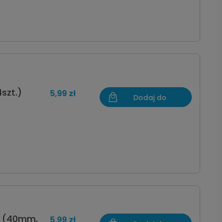
szt.)
5,99 zł
Dodaj do
koszyka
ci (40mm,
5,99 zł